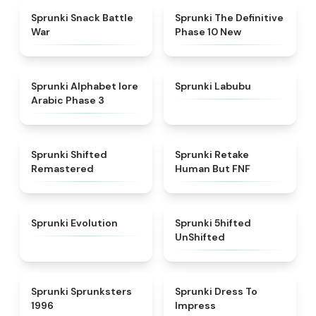
★
4.6
★
4.3
Sprunki Snack Battle
Sprunki The Definitive
War
Phase 10 New
★
4.8
★
4.6
Sprunki Alphabet lore
Sprunki Labubu
Arabic Phase 3
★
4.3
★
4.7
Sprunki Shifted
Sprunki Retake
Remastered
Human But FNF
★
4.7
★
4.4
Sprunki Evolution
Sprunki 5hifted
UnShifted
★
5
★
4.5
Sprunki Sprunksters
Sprunki Dress To
1996
Impress