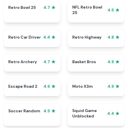
NFL Retro Bowl
Retro Bowl 25
4.7
4.5
25
Retro Car Driver
Retro Highway
4.4
4.8
Retro Archery
Basket Bros
4.7
4.9
Escape Road 2
Moto X3m
4.6
4.9
Squid Game
Soccer Random
4.5
4.4
Unblocked