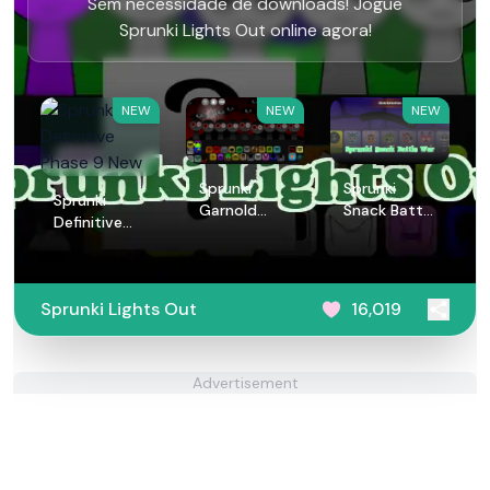
Sem necessidade de downloads! Jogue
Sprunki Lights Out online agora!
NEW
NEW
NEW
Sprunki
Sprunki
Sprunki
Garnold
Snack Battle
Definitive
Treatment
War
Phase 9 New
Sprunki Lights Out
16,019
Advertisement