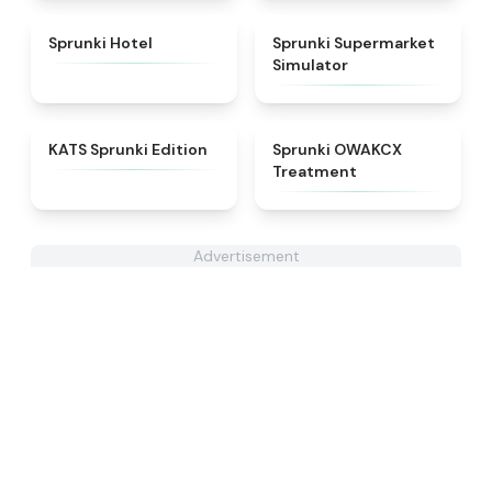
★
4.8
★
4.8
Sprunki Hotel
Sprunki Supermarket
Simulator
★
4.6
★
5
KATS Sprunki Edition
Sprunki OWAKCX
Treatment
Advertisement