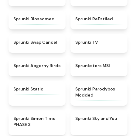
★
4.5
★
4.4
Sprunki Blossomed
Sprunki ReEstiled
★
4.4
★
4.5
Sprunki Swap Cancel
Sprunki TV
★
4.6
★
4.8
Sprunki Abgerny Birds
Sprunksters MSI
★
4.4
★
4.5
Sprunki Static
Sprunki Parodybox
Modded
★
4.3
★
4.6
Sprunki Simon Time
Sprunki Sky and You
PHASE 3