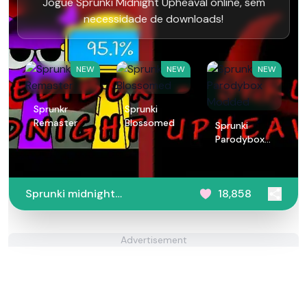
Jogue Sprunki Midnight Upheaval online, sem
necessidade de downloads!
NEW
NEW
NEW
Sprunkr
Sprunki
Remaster
Blossomed
Sprunki
Parodybox
Modded
Sprunki midnight
18,858
upheaval
Advertisement