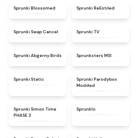
★
4.5
★
4.4
Sprunki Blossomed
Sprunki ReEstiled
★
4.4
★
4.5
Sprunki Swap Cancel
Sprunki TV
★
4.6
★
4.8
Sprunki Abgerny Birds
Sprunksters MSI
★
4.4
★
4.5
Sprunki Static
Sprunki Parodybox
Modded
★
4.3
★
4.8
Sprunki Simon Time
Sprunklo
PHASE 3
★
4.7
★
4.8