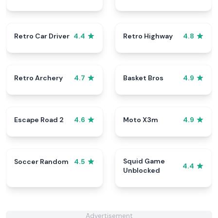
Retro Car Driver
Retro Highway
4.4
4.8
Retro Archery
Basket Bros
4.7
4.9
Escape Road 2
Moto X3m
4.6
4.9
Squid Game
Soccer Random
4.5
4.4
Unblocked
Advertisement