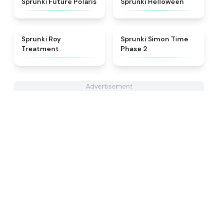
Sprunki Future Polaris
Sprunki Helloween
★
4.9
★
4.4
Sprunki Roy
Sprunki Simon Time
Treatment
Phase 2
Advertisement