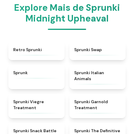
Explore Mais de Sprunki
Midnight Upheaval
★
4.3
★
4.6
Retro Sprunki
Sprunki Swap
★
4.5
★
4.7
Sprunk
Sprunki Italian
Animals
★
4.4
★
4.7
Sprunki Viegre
Sprunki Garnold
Treatment
Treatment
★
4.6
★
4.3
Sprunki Snack Battle
Sprunki The Definitive