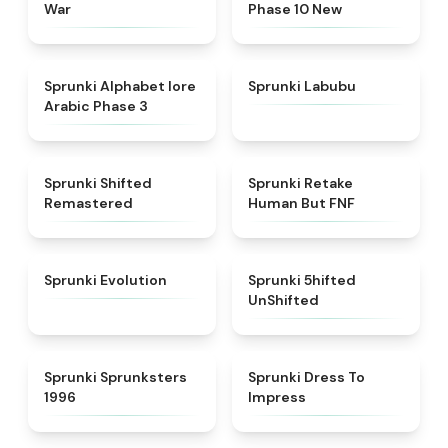
War
Phase 10 New
★
4.8
★
4.6
Sprunki Alphabet lore
Sprunki Labubu
Arabic Phase 3
★
4.3
★
4.7
Sprunki Shifted
Sprunki Retake
Remastered
Human But FNF
★
4.7
★
4.4
Sprunki Evolution
Sprunki 5hifted
UnShifted
★
5
★
4.5
Sprunki Sprunksters
Sprunki Dress To
1996
Impress