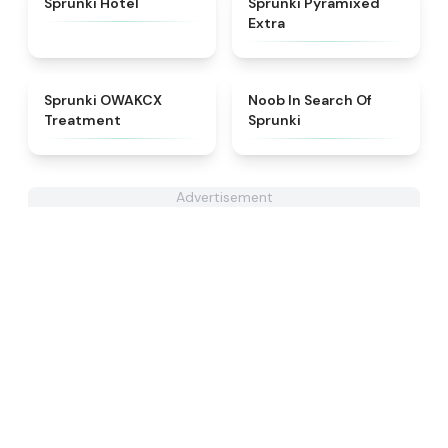
Sprunki Hotel
Sprunki Pyramixed
Extra
★
5
★
4.4
Sprunki OWAKCX
Noob In Search Of
Treatment
Sprunki
Advertisement