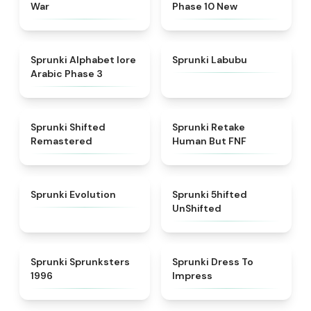
War
Phase 10 New
★
4.8
★
4.6
Sprunki Alphabet lore
Sprunki Labubu
Arabic Phase 3
★
4.3
★
4.7
Sprunki Shifted
Sprunki Retake
Remastered
Human But FNF
★
4.7
★
4.4
Sprunki Evolution
Sprunki 5hifted
UnShifted
★
5
★
4.5
Sprunki Sprunksters
Sprunki Dress To
1996
Impress