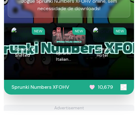
Jogue Sprunki Numbers XFOHV online, sem
necessidade de downloads!
NEW
NEW
NEW
Sprunki 5
Sprunki
Sprunki
Shifted
Hotel
Italian
Animals
Sprunki Numbers XFOHV
10,679
Advertisement