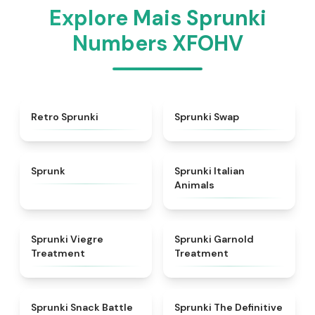
Explore Mais Sprunki
Numbers XFOHV
★
4.3
★
4.6
Retro Sprunki
Sprunki Swap
★
4.5
★
4.7
Sprunk
Sprunki Italian
Animals
★
4.4
★
4.7
Sprunki Viegre
Sprunki Garnold
Treatment
Treatment
★
4.6
★
4.3
Sprunki Snack Battle
Sprunki The Definitive