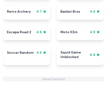
Retro Archery
Basket Bros
4.7
4.9
Escape Road 2
Moto X3m
4.6
4.9
Squid Game
Soccer Random
4.5
4.4
Unblocked
Advertisement