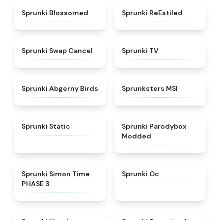
★
4.5
★
4.4
Sprunki Blossomed
Sprunki ReEstiled
★
4.4
★
4.5
Sprunki Swap Cancel
Sprunki TV
★
4.6
★
4.8
Sprunki Abgerny Birds
Sprunksters MSI
★
4.4
★
4.5
Sprunki Static
Sprunki Parodybox
Modded
★
4.3
★
4.6
Sprunki Simon Time
Sprunki Oc
PHASE 3
★
4.8
★
4.9