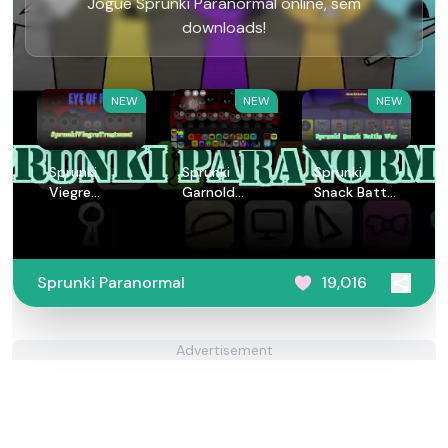
Jogue Sprunki Paranormal online, sem
downloads!
NEW
NEW
NEW
Sprunki
Sprunki
Sprunki
Viegre
Garnold
Snack Battle
Treatment
Treatment
War
Sprunki Paranormal
19,016
Advertisement