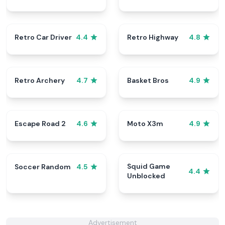
Retro Car Driver
Retro Highway
4.4
4.8
Retro Archery
Basket Bros
4.7
4.9
Escape Road 2
Moto X3m
4.6
4.9
Squid Game
Soccer Random
4.5
4.4
Unblocked
Advertisement