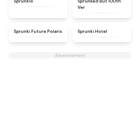
Sprunklo
Sprunked But 100th
Ver
★
4.7
★
4.8
Sprunki Future Polaris
Sprunki Hotel
Advertisement