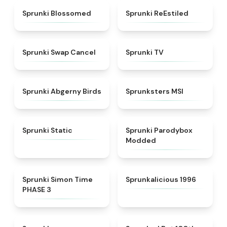
★
4.5
★
4.4
Sprunki Blossomed
Sprunki ReEstiled
★
4.4
★
4.5
Sprunki Swap Cancel
Sprunki TV
★
4.6
★
4.8
Sprunki Abgerny Birds
Sprunksters MSI
★
4.4
★
4.5
Sprunki Static
Sprunki Parodybox
Modded
★
4.3
★
4.3
Sprunki Simon Time
Sprunkalicious 1996
PHASE 3
★
4.8
★
4.7