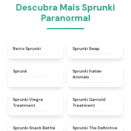
Descubra Mais Sprunki
Paranormal
★
4.3
★
4.6
Retro Sprunki
Sprunki Swap
★
4.5
★
4.7
Sprunk
Sprunki Italian
Animals
★
4.4
★
4.7
Sprunki Viegre
Sprunki Garnold
Treatment
Treatment
★
4.6
★
4.3
Sprunki Snack Battle
Sprunki The Definitive