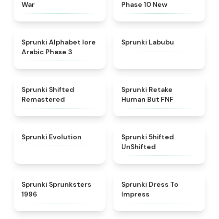
War
Phase 10 New
★
4.8
★
4.6
Sprunki Alphabet lore
Sprunki Labubu
Arabic Phase 3
★
4.3
★
4.7
Sprunki Shifted
Sprunki Retake
Remastered
Human But FNF
★
4.7
★
4.4
Sprunki Evolution
Sprunki 5hifted
UnShifted
★
5
★
4.5
Sprunki Sprunksters
Sprunki Dress To
1996
Impress