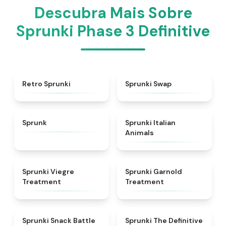
Descubra Mais Sobre
Sprunki Phase 3 Definitive
★
4.3
★
4.6
Retro Sprunki
Sprunki Swap
★
4.5
★
4.7
Sprunk
Sprunki Italian
Animals
★
4.4
★
4.7
Sprunki Viegre
Sprunki Garnold
Treatment
Treatment
★
4.6
★
4.3
Sprunki Snack Battle
Sprunki The Definitive