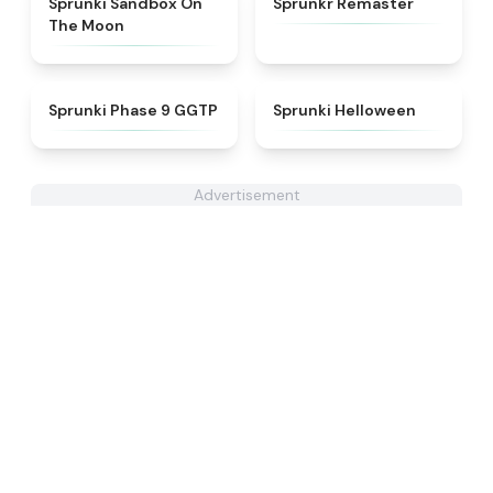
Sprunki Sandbox On
Sprunkr Remaster
The Moon
★
4.7
★
4.8
Sprunki Phase 9 GGTP
Sprunki Helloween
Advertisement