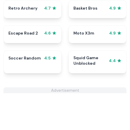
Retro Archery
Basket Bros
4.7
4.9
Escape Road 2
Moto X3m
4.6
4.9
Squid Game
Soccer Random
4.5
4.4
Unblocked
Advertisement