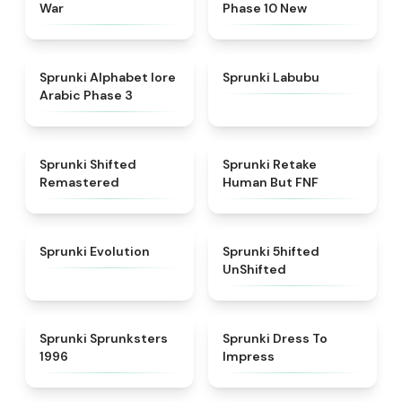
War
Phase 10 New
★
4.8
★
4.6
Sprunki Alphabet lore
Sprunki Labubu
Arabic Phase 3
★
4.3
★
4.7
Sprunki Shifted
Sprunki Retake
Remastered
Human But FNF
★
4.7
★
4.4
Sprunki Evolution
Sprunki 5hifted
UnShifted
★
5
★
4.5
Sprunki Sprunksters
Sprunki Dress To
1996
Impress