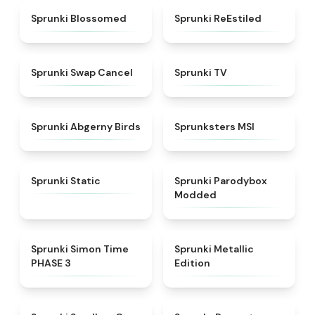
★
4.5
★
4.4
Sprunki Blossomed
Sprunki ReEstiled
★
4.4
★
4.5
Sprunki Swap Cancel
Sprunki TV
★
4.6
★
4.8
Sprunki Abgerny Birds
Sprunksters MSI
★
4.4
★
4.5
Sprunki Static
Sprunki Parodybox
Modded
★
4.3
★
4.7
Sprunki Simon Time
Sprunki Metallic
PHASE 3
Edition
★
5
★
4.6