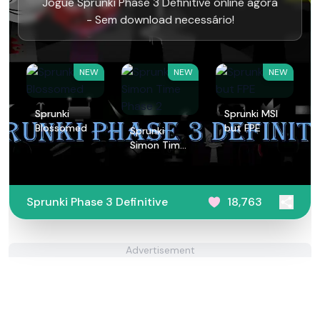
Jogue Sprunki Phase 3 Definitive online agora
- Sem download necessário!
NEW
NEW
NEW
Sprunki
Sprunki MSI
Blossomed
but FPE
Sprunki
Simon Time
Phase 2
Sprunki Phase 3 Definitive
18,763
Advertisement