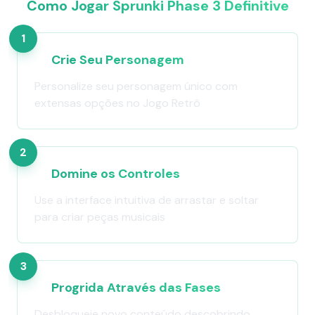
Como Jogar Sprunki Phase 3 Definitive
1
Crie Seu Personagem
Personalize seu personagem único com
extensas opções no Jogo Retrô
2
Domine os Controles
Use a interface intuitiva de arrastar e soltar
para criar peças musicais
3
Progrida Através das Fases
Desbloqueie novo conteúdo descobrindo