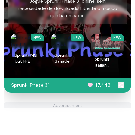
Jogue Sprunki Phase 31 online, sem
necessidade de downloads! Liberte o músico
que há em você.
NEW
NEW
NEW
Sprunki MSI
Sprunki
Sprunki
but FPE
Sanade
Italian
Animals
Sprunki Phase 31
17,443
Advertisement