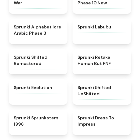
War
Phase 10 New
★
4.8
★
4.6
Sprunki Alphabet lore
Sprunki Labubu
Arabic Phase 3
★
4.3
★
4.7
Sprunki Shifted
Sprunki Retake
Remastered
Human But FNF
★
4.7
★
4.4
Sprunki Evolution
Sprunki 5hifted
UnShifted
★
5
★
4.5
Sprunki Sprunksters
Sprunki Dress To
1996
Impress