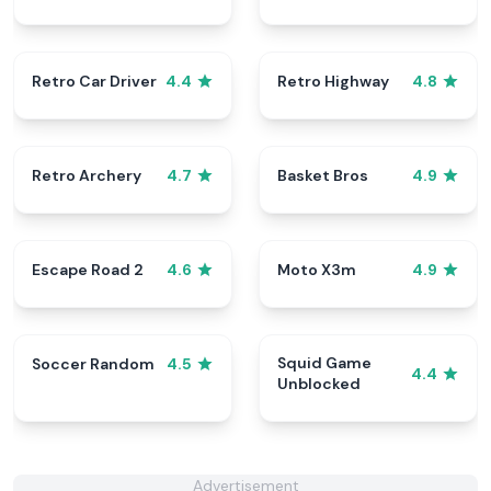
Retro Car Driver
Retro Highway
4.4
4.8
Retro Archery
Basket Bros
4.7
4.9
Escape Road 2
Moto X3m
4.6
4.9
Squid Game
Soccer Random
4.5
4.4
Unblocked
Advertisement