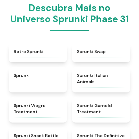
Descubra Mais no
Universo Sprunki Phase 31
★
4.3
★
4.6
Retro Sprunki
Sprunki Swap
★
4.5
★
4.7
Sprunk
Sprunki Italian
Animals
★
4.4
★
4.7
Sprunki Viegre
Sprunki Garnold
Treatment
Treatment
★
4.6
★
4.3
Sprunki Snack Battle
Sprunki The Definitive