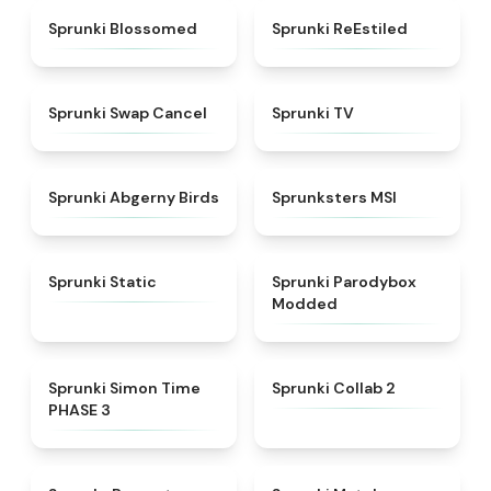
★
4.5
★
4.4
Sprunki Blossomed
Sprunki ReEstiled
★
4.4
★
4.5
Sprunki Swap Cancel
Sprunki TV
★
4.6
★
4.8
Sprunki Abgerny Birds
Sprunksters MSI
★
4.4
★
4.5
Sprunki Static
Sprunki Parodybox
Modded
★
4.3
★
4.6
Sprunki Simon Time
Sprunki Collab 2
PHASE 3
★
4.6
★
4.7