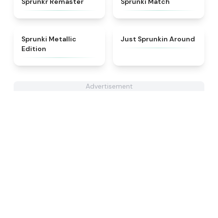
Sprunkr Remaster
Sprunki Match
★
4.7
★
4.6
Sprunki Metallic
Just Sprunkin Around
Edition
Advertisement