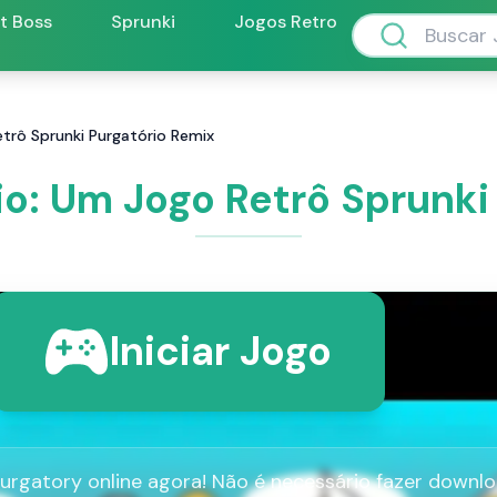
ft Boss
Sprunki
Jogos Retro
etrô Sprunki Purgatório Remix
io: Um Jogo Retrô Sprunki
Iniciar Jogo
urgatory online agora! Não é necessário fazer downlo