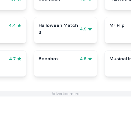
Halloween Match
Mr Flip
4.4
4.9
3
Beepbox
Musical I
4.7
4.5
Advertisement