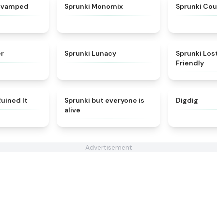
★
4.4
★
4.9
Revamped
Sprunki Monomix
Sprunki Co
★
4.9
★
4.4
er
Sprunki Lunacy
Sprunki Lost
Friendly
★
4.8
★
4.8
Ruined It
Sprunki but everyone is
Digdig
alive
Advertisement