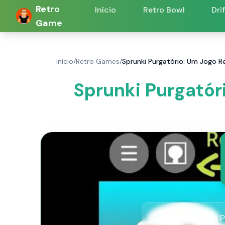
Retro
Início
Retro Bowl
Dri
Game
Início
/
Retro Games
/
Sprunki Purgatório: Um Jogo R
Sprunki Purgatór
Jogue Sprunki P