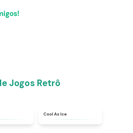
migos!
e Jogos Retrô
★
4.5
★
4.6
Cool As Ice