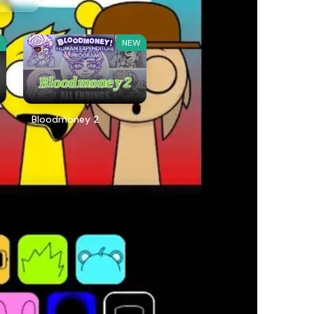
W
NEW
Bloodmoney 2