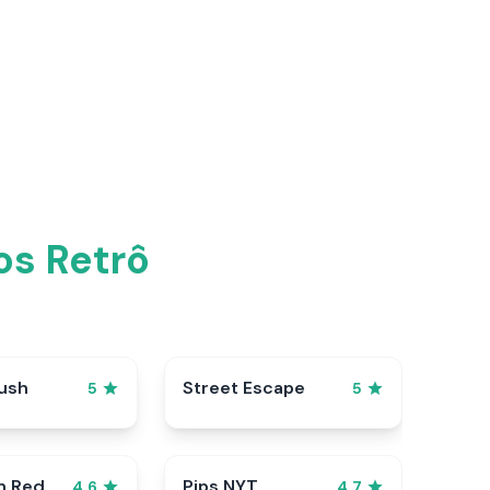
os Retrô
ush
Street Escape
5
5
n Red
Pips NYT
4.6
4.7