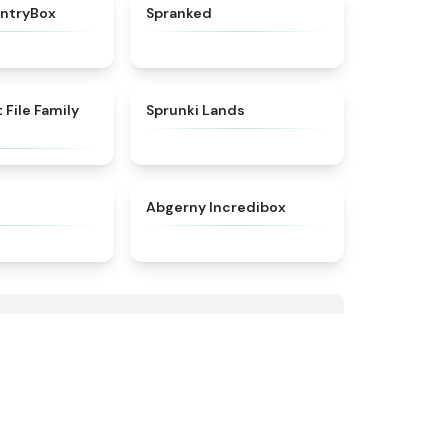
★
4.7
★
4.9
untryBox
Spranked
★
4.9
★
4.5
 File Family
Sprunki Lands
★
4.6
★
4.5
Abgerny Incredibox