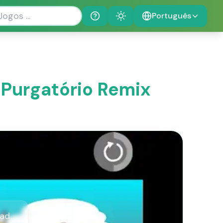
Português
Help
Theme
 Purgatório Remix
ad.