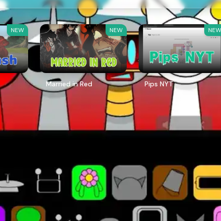
NEW
NEW
NE
Married in Red
Pips NYT