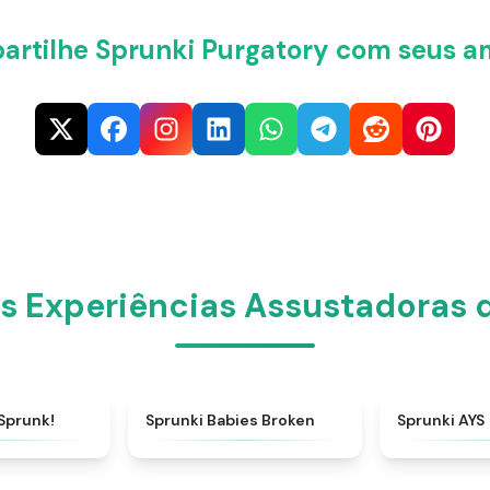
rtilhe Sprunki Purgatory com seus a
s Experiências Assustadoras d
★
4.7
★
5
Sprunk!
Sprunki Babies Broken
Sprunki AYS