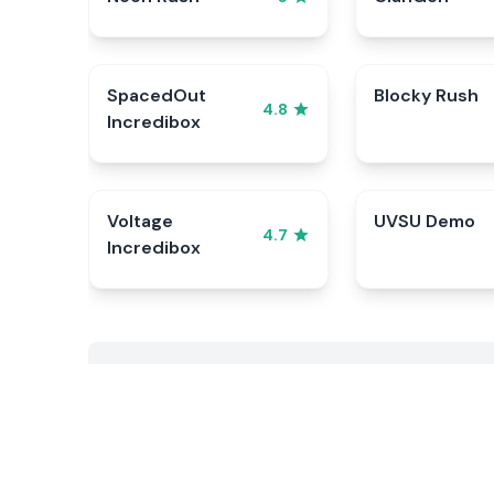
SpacedOut
Blocky Rush
4.8
Incredibox
Voltage
UVSU Demo
4.7
Incredibox