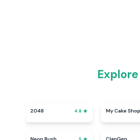
Explore
2048
My Cake Sho
4.8
Neon Rush
ClanGen
5