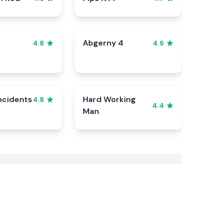
Abgerny 4
4.8
4.6
ncidents
Hard Working
4.8
4.4
Man