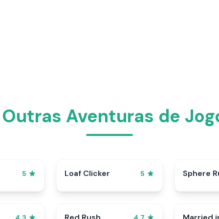
 Outras Aventuras de Jog
p
Loaf Clicker
Sphere R
5
5
Red Rush
Married i
4.3
4.7