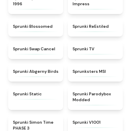
1996
Impress
★
4.5
★
4.4
Sprunki Blossomed
Sprunki ReEstiled
★
4.4
★
4.5
Sprunki Swap Cancel
Sprunki TV
★
4.6
★
4.8
Sprunki Abgerny Birds
Sprunksters MSI
★
4.4
★
4.5
Sprunki Static
Sprunki Parodybox
Modded
★
4.3
★
4.7
Sprunki Simon Time
Sprunki V1001
PHASE 3