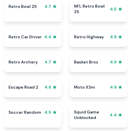
NFL Retro Bowl
Retro Bowl 25
4.7
4.5
25
Retro Car Driver
Retro Highway
4.4
4.8
Retro Archery
Basket Bros
4.7
4.9
Escape Road 2
Moto X3m
4.6
4.9
Squid Game
Soccer Random
4.5
4.4
Unblocked