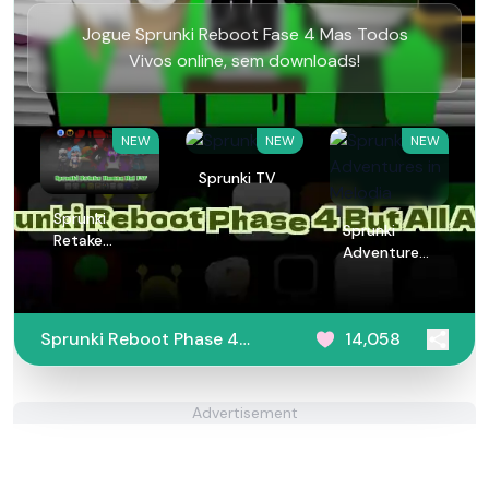
Jogue Sprunki Reboot Fase 4 Mas Todos
Vivos online, sem downloads!
NEW
NEW
NEW
Sprunki TV
Sprunki
Sprunki
Retake
Adventures
Human But
in Melodia
FNF
Sprunki Reboot Phase 4
14,058
But All Alive
Advertisement