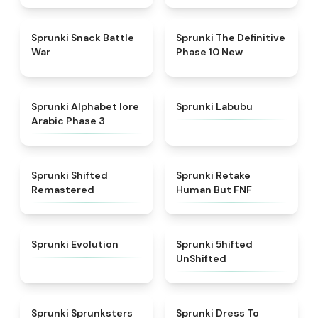
★
4.6
★
4.3
Sprunki Snack Battle
Sprunki The Definitive
War
Phase 10 New
★
4.8
★
4.6
Sprunki Alphabet lore
Sprunki Labubu
Arabic Phase 3
★
4.3
★
4.7
Sprunki Shifted
Sprunki Retake
Remastered
Human But FNF
★
4.7
★
4.4
Sprunki Evolution
Sprunki 5hifted
UnShifted
★
5
★
4.5
Sprunki Sprunksters
Sprunki Dress To