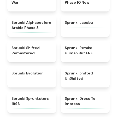
War
Phase 10 New
★
4.8
★
4.6
Sprunki Alphabet lore
Sprunki Labubu
Arabic Phase 3
★
4.3
★
4.7
Sprunki Shifted
Sprunki Retake
Remastered
Human But FNF
★
4.7
★
4.4
Sprunki Evolution
Sprunki 5hifted
UnShifted
★
5
★
4.5
Sprunki Sprunksters
Sprunki Dress To
1996
Impress