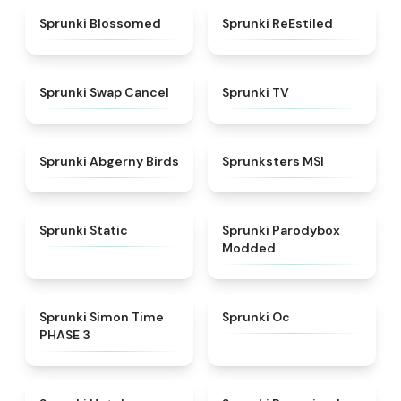
★
4.5
★
4.4
Sprunki Blossomed
Sprunki ReEstiled
★
4.4
★
4.5
Sprunki Swap Cancel
Sprunki TV
★
4.6
★
4.8
Sprunki Abgerny Birds
Sprunksters MSI
★
4.4
★
4.5
Sprunki Static
Sprunki Parodybox
Modded
★
4.3
★
4.6
Sprunki Simon Time
Sprunki Oc
PHASE 3
★
4.8
★
4.9