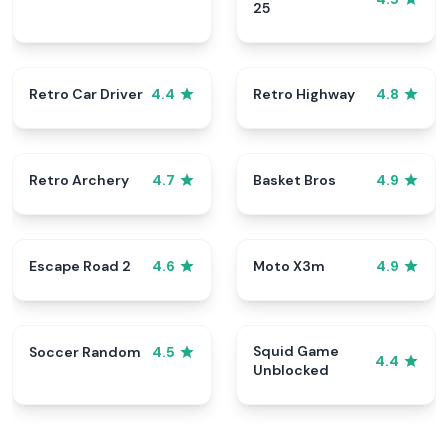
25
Retro Car Driver
Retro Highway
4.4
4.8
Retro Archery
Basket Bros
4.7
4.9
Escape Road 2
Moto X3m
4.6
4.9
Squid Game
Soccer Random
4.5
4.4
Unblocked