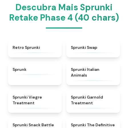
Descubra Mais Sprunki
Retake Phase 4 (40 chars)
★
4.3
★
4.6
Retro Sprunki
Sprunki Swap
★
4.5
★
4.7
Sprunk
Sprunki Italian
Animals
★
4.4
★
4.7
Sprunki Viegre
Sprunki Garnold
Treatment
Treatment
★
4.6
★
4.3
Sprunki Snack Battle
Sprunki The Definitive