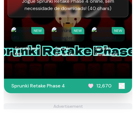
Jogue Sprunki Retake Phase 4 online, sem
necessidade de downloads! (40 chars)
NEW
NEW
NEW
Sprunksters
Sprunkr
Sprunki
MSI
Remaster
Blossomed
Sprunki Retake Phase 4
12,670
Advertisement