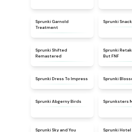
★
4.7
Sprunki Garnold
Sprunki Snack
Treatment
★
4.3
Sprunki Shifted
Sprunki Reta
Remastered
But FNF
★
4.5
Sprunki Dress To Impress
Sprunki Blos
★
4.6
Sprunki Abgerny Birds
Sprunksters 
★
4.6
Sprunki Sky and You
Sprunki Hotel