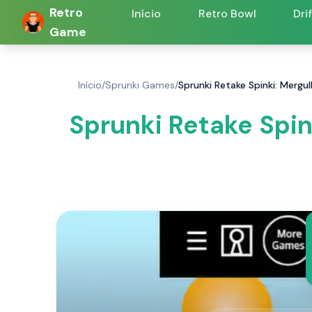
Retro
Início
Retro Bowl
Dri
Game
Início
/
Sprunki Games
/
Sprunki Retake Spinki: Mergu
Sprunki Retake Spin