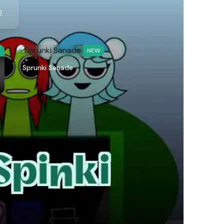
!
W
NEW
Sprunki Sanade