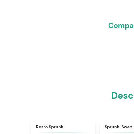
Compar
Desc
★
4.3
Retro Sprunki
Sprunki Swap