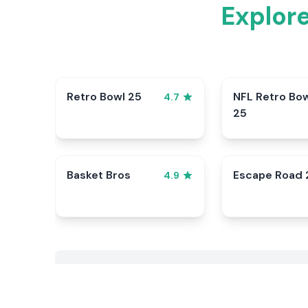
Explor
Retro Bowl 25
NFL Retro Bo
4.7
25
Basket Bros
Escape Road 
4.9