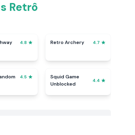
s Retrô
ghway
Retro Archery
4.8
4.7
Random
Squid Game
4.5
4.4
Unblocked