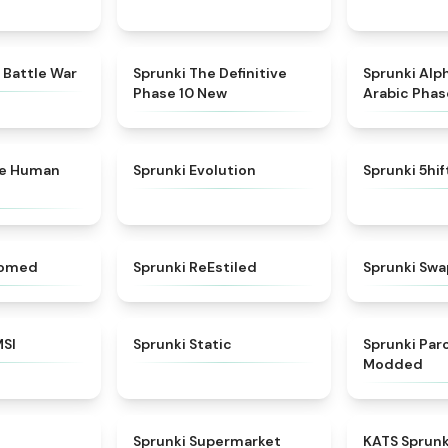
★
4.6
★
4.3
 Battle War
Sprunki The Definitive
Sprunki Alp
Phase 10 New
Arabic Phas
★
4.7
★
4.7
ke Human
Sprunki Evolution
Sprunki 5hi
★
4.5
★
4.4
somed
Sprunki ReEstiled
Sprunki Swa
★
4.8
★
4.4
MSI
Sprunki Static
Sprunki Pa
Modded
★
4.8
★
4.8
Sprunki Supermarket
KATS Sprunk