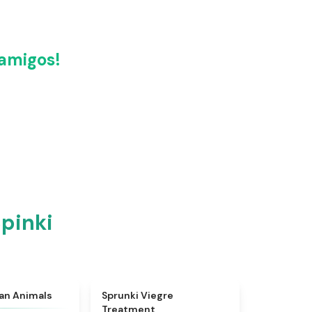
amigos!
pinki
★
4.7
★
4.4
ian Animals
Sprunki Viegre
Treatment