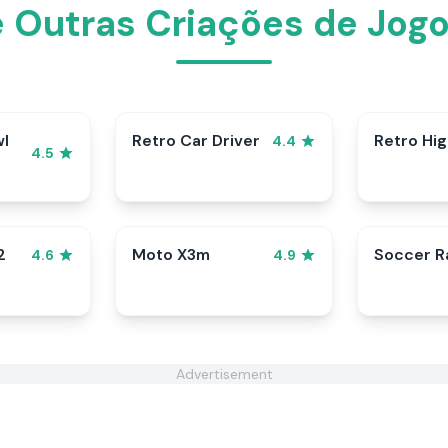
e Outras Criações de Jogo
wl
Retro Car Driver
Retro Hi
4.4
4.5
2
Moto X3m
Soccer 
4.6
4.9
Advertisement