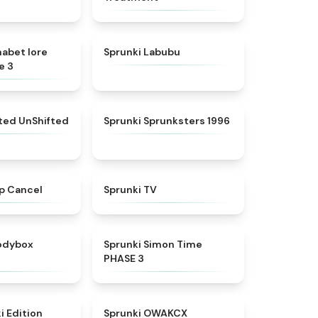
★
4.8
★
4.6
habet lore
Sprunki Labubu
e 3
★
4.4
★
5
fted UnShifted
Sprunki Sprunksters 1996
★
4.4
★
4.5
p Cancel
Sprunki TV
★
4.5
★
4.3
rodybox
Sprunki Simon Time
PHASE 3
★
4.6
★
5
i Edition
Sprunki OWAKCX