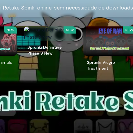
 Retake Spinki online, sem necessidade de downloads
NEW
NEW
NE
Sprunki Definitive
Phase 9 New
Animals
Sprunki Viegre
Treatment