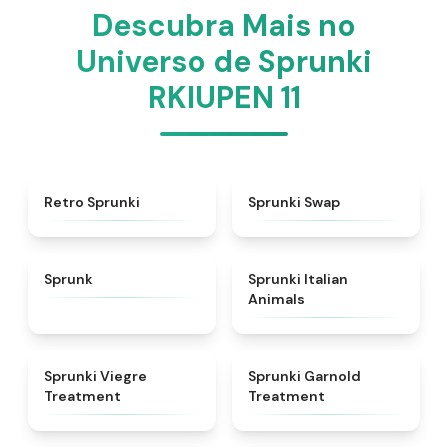
Descubra Mais no
Universo de Sprunki
RKIUPEN 11
★
4.3
★
4.6
Retro Sprunki
Sprunki Swap
★
4.5
★
4.7
Sprunk
Sprunki Italian
Animals
★
4.4
★
4.7
Sprunki Viegre
Sprunki Garnold
Treatment
Treatment