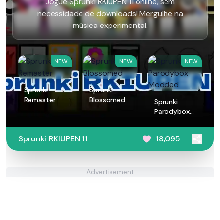
Jogue Sprunki RKIUPEN 11 online, sem
necessidade de downloads! Mergulhe na
música experimental.
NEW
NEW
NEW
Sprunkr
Sprunki
Remaster
Blossomed
Sprunki
Parodybox
Modded
Sprunki RKIUPEN 11
18,095
Advertisement