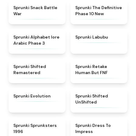
★
4.6
★
4.3
Sprunki Snack Battle
Sprunki The Definitive
War
Phase 10 New
★
4.8
★
4.6
Sprunki Alphabet lore
Sprunki Labubu
Arabic Phase 3
★
4.3
★
4.7
Sprunki Shifted
Sprunki Retake
Remastered
Human But FNF
★
4.7
★
4.4
Sprunki Evolution
Sprunki 5hifted
UnShifted
★
5
★
4.5
Sprunki Sprunksters
Sprunki Dress To
1996
Impress