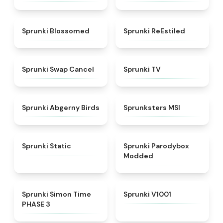
★
4.5
★
4.4
Sprunki Blossomed
Sprunki ReEstiled
★
4.4
★
4.5
Sprunki Swap Cancel
Sprunki TV
★
4.6
★
4.8
Sprunki Abgerny Birds
Sprunksters MSI
★
4.4
★
4.5
Sprunki Static
Sprunki Parodybox
Modded
★
4.3
★
4.7
Sprunki Simon Time
Sprunki V1001
PHASE 3