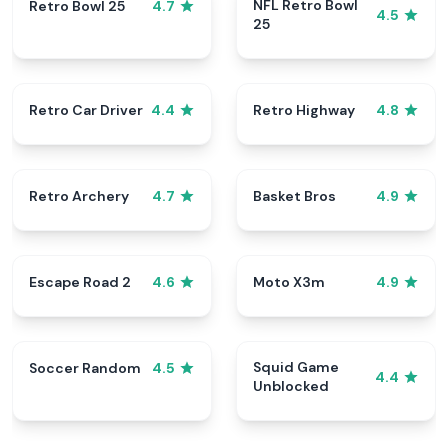
NFL Retro Bowl
Retro Bowl 25
4.7
4.5
25
Retro Car Driver
Retro Highway
4.4
4.8
Retro Archery
Basket Bros
4.7
4.9
Escape Road 2
Moto X3m
4.6
4.9
Squid Game
Soccer Random
4.5
4.4
Unblocked