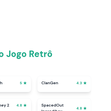
o Jogo Retrô
sh
ClanGen
5
4.3
ney 2
SpacedOut
4.8
4.8