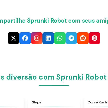
partilhe Sprunki Robot com seus ami
s diversão com Sprunki Robot 
★
4.6
★
4.9
Slope
Curve Rush