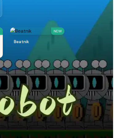
W
NEW
Beatnik