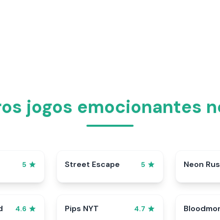
ros jogos emocionantes n
Street Escape
Neon Ru
5
5
d
Pips NYT
Bloodmo
4.6
4.7