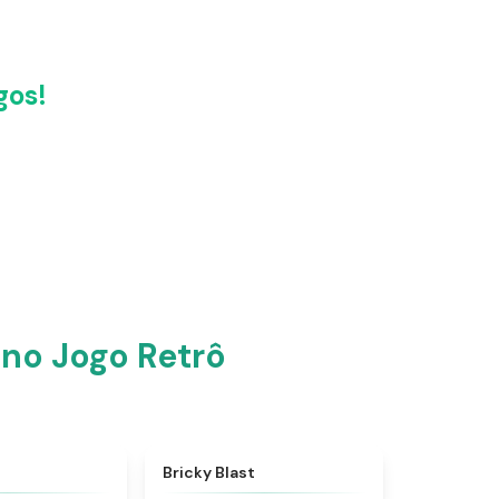
gos!
no Jogo Retrô
★
4.6
★
4.9
Bricky Blast