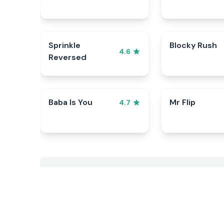
Sprinkle
Blocky Rush
4.6
Reversed
Baba Is You
Mr Flip
4.7