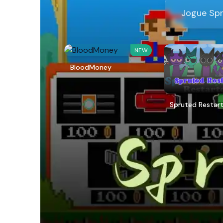
Jogue Spr
NEW
BloodMoney
Spruted Restar