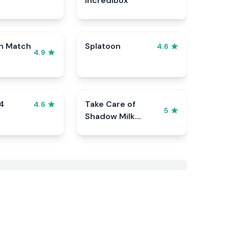
Incredibox
n Match
Splatoon
4.6
4.9
4
Take Care of
4.6
5
Shadow Milk
Cookie