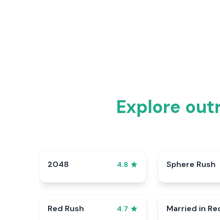
Explore out
2048
Sphere Rush
4.8
Red Rush
Married in Re
4.7