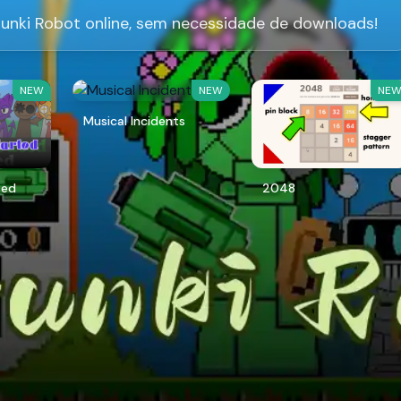
unki Robot online, sem necessidade de downloads!
NEW
NEW
NE
Musical Incidents
ted
2048