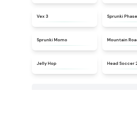
★
4.9
Vex 3
Sprunki Phas
★
5
Sprunki Momo
Mountain Ro
★
4.4
Jelly Hop
Head Soccer