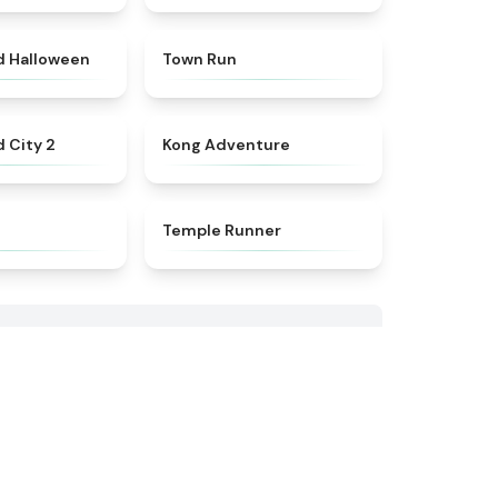
★
4.6
★
4.7
d Halloween
Town Run
★
4.5
★
4.4
 City 2
Kong Adventure
★
4.5
★
4.5
e
Temple Runner