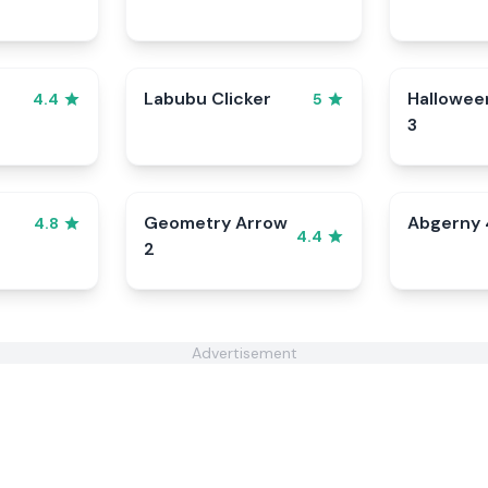
Labubu Clicker
Hallowee
4.4
5
3
Geometry Arrow
Abgerny 
4.8
4.4
2
Advertisement