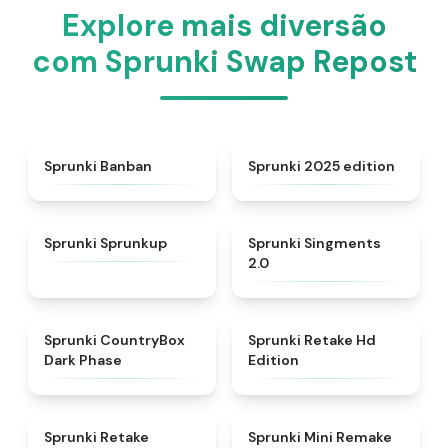
Explore mais diversão
com Sprunki Swap Repost
★
4.5
★
4.8
Sprunki Banban
Sprunki 2025 edition
★
4.6
★
4.8
Sprunki Sprunkup
Sprunki Singments
2.0
★
4.9
★
4.5
Sprunki CountryBox
Sprunki Retake Hd
Dark Phase
Edition
★
4.5
★
4.3
Sprunki Retake
Sprunki Mini Remake