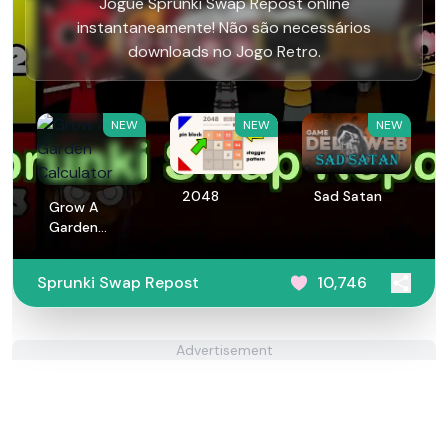
Jogue Sprunki Swap Repost online
instantaneamente! Não são necessários
downloads no Jogo Retro.
NEW
NEW
NEW
2048
Sad Satan
Grow A
Garden
Calculator
Sprunki Swap Repost
10,746
Advertisement