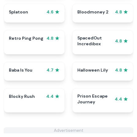
Splatoon
Bloodmoney 2
4.6
4.8
SpacedOut
Retro Ping Pong
4.8
4.8
Incredibox
Baba Is You
Halloween Lily
4.7
4.8
Prison Escape
Blocky Rush
4.4
4.4
Journey
Advertisement