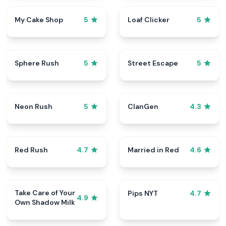
My Cake Shop
Loaf Clicker
5
5
Sphere Rush
Street Escape
5
5
Neon Rush
ClanGen
5
4.3
Red Rush
Married in Red
4.7
4.6
Take Care of Your
Pips NYT
4.7
4.9
Own Shadow Milk