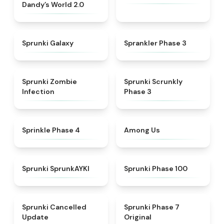
Dandy’s World 2.0
★
4.7
★
4.4
Sprunki Galaxy
Sprankler Phase 3
★
4.8
★
4.6
Sprunki Zombie
Sprunki Scrunkly
Infection
Phase 3
★
4.8
★
4.6
Sprinkle Phase 4
Among Us
★
4.9
★
5
Sprunki SprunkAYKI
Sprunki Phase 100
★
4.5
★
5
Sprunki Cancelled
Sprunki Phase 7
Update
Original