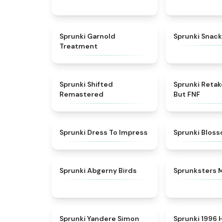
★
4.7
Sprunki Garnold
Sprunki Snack
Treatment
★
4.3
Sprunki Shifted
Sprunki Reta
Remastered
But FNF
★
4.5
Sprunki Dress To Impress
Sprunki Blos
★
4.6
Sprunki Abgerny Birds
Sprunksters 
★
4.5
Sprunki Yandere Simon
Sprunki 1996