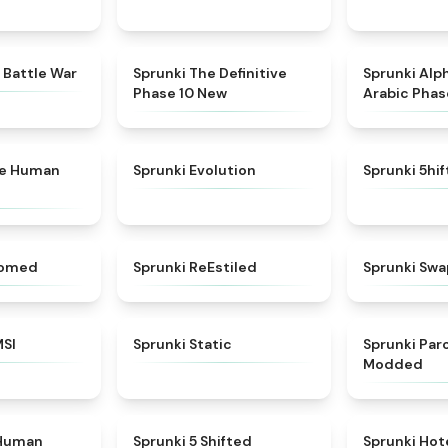
★
4.6
★
4.3
 Battle War
Sprunki The Definitive
Sprunki Alp
Phase 10 New
Arabic Phas
★
4.7
★
4.7
ke Human
Sprunki Evolution
Sprunki 5hi
★
4.5
★
4.4
somed
Sprunki ReEstiled
Sprunki Swa
★
4.8
★
4.4
MSI
Sprunki Static
Sprunki Pa
Modded
★
4.7
★
4.9
 Human
Sprunki 5 Shifted
Sprunki Hot