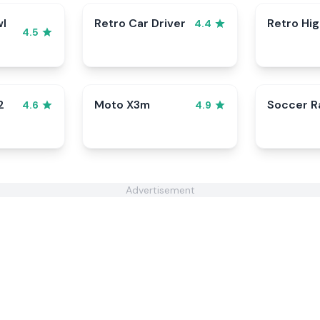
wl
Retro Car Driver
Retro Hi
4.4
4.5
2
Moto X3m
Soccer 
4.6
4.9
Advertisement