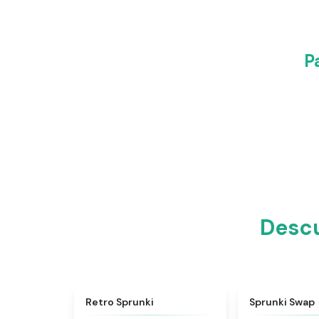
P
Descu
★
4.3
Retro Sprunki
Sprunki Swap