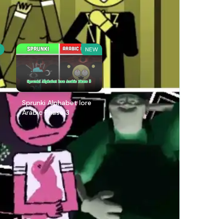
W
NEW
Sprunki Alphabet lore
Arabic Phase 3