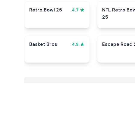
Retro Bowl 25
NFL Retro Bo
4.7
25
Basket Bros
Escape Road 
4.9