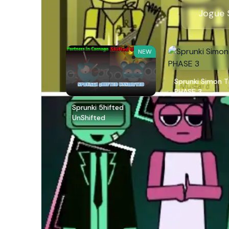
Jogue 
NEW
Sprunki Simon 
PHASE 3
Sprunki 5hifted
UnShifted