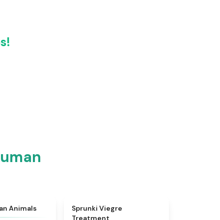
s!
 Human
★
4.7
★
4.4
ian Animals
Sprunki Viegre
Treatment