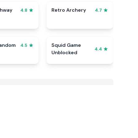
ghway
Retro Archery
4.8
4.7
Random
Squid Game
4.5
4.4
Unblocked