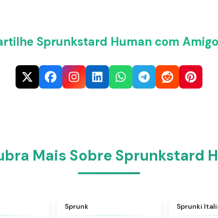
artilhe Sprunkstard Human com Amigo
bra Mais Sobre Sprunkstard
★
4.6
★
4.5
Sprunk
Sprunki Ital