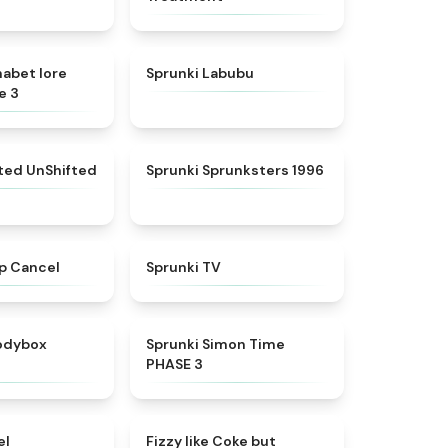
★
4.8
★
4.6
habet lore
Sprunki Labubu
e 3
★
4.4
★
5
fted UnShifted
Sprunki Sprunksters 1996
★
4.4
★
4.5
p Cancel
Sprunki TV
★
4.5
★
4.3
rodybox
Sprunki Simon Time
PHASE 3
★
4.8
★
4.6
el
Fizzy like Coke but