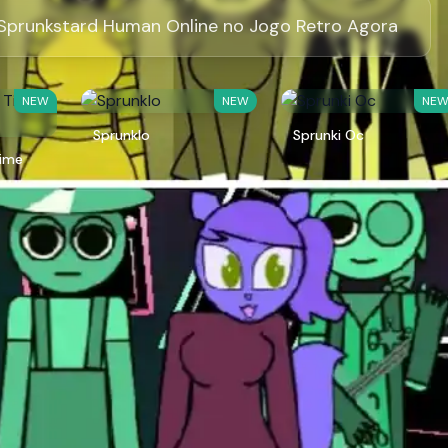
Sprunkstard Human Online no Jogo Retro Agora
NEW
NEW
NE
Sprunklo
Sprunki Oc
Time