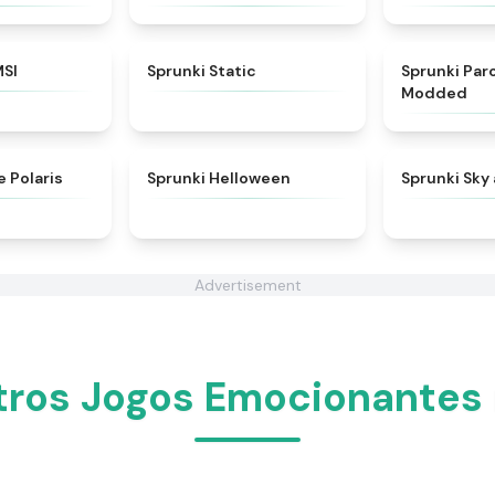
★
4.8
★
4.4
MSI
Sprunki Static
Sprunki Pa
Modded
★
4.7
★
4.8
e Polaris
Sprunki Helloween
Sprunki Sky
Advertisement
ros Jogos Emocionantes 