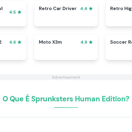
wl
Retro Car Driver
Retro Hi
4.4
4.5
2
Moto X3m
Soccer 
4.6
4.9
Advertisement
O Que É Sprunksters Human Edition?