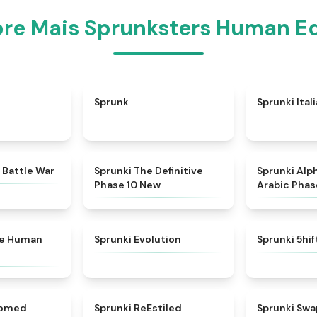
ore Mais Sprunksters Human Ed
★
4.6
★
4.5
Sprunk
Sprunki Ital
★
4.6
★
4.3
 Battle War
Sprunki The Definitive
Sprunki Alp
Phase 10 New
Arabic Phas
★
4.7
★
4.7
ke Human
Sprunki Evolution
Sprunki 5hi
★
4.5
★
4.4
somed
Sprunki ReEstiled
Sprunki Swa