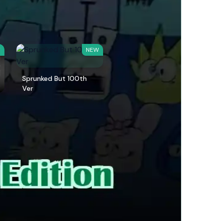
W
NEW
Sprunked But 100th
Ver