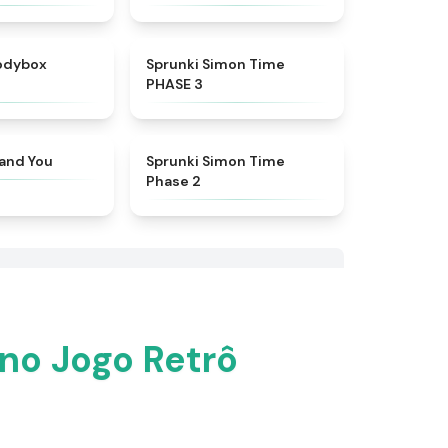
★
4.5
★
4.3
rodybox
Sprunki Simon Time
PHASE 3
★
4.6
★
4.4
 and You
Sprunki Simon Time
Phase 2
no Jogo Retrô