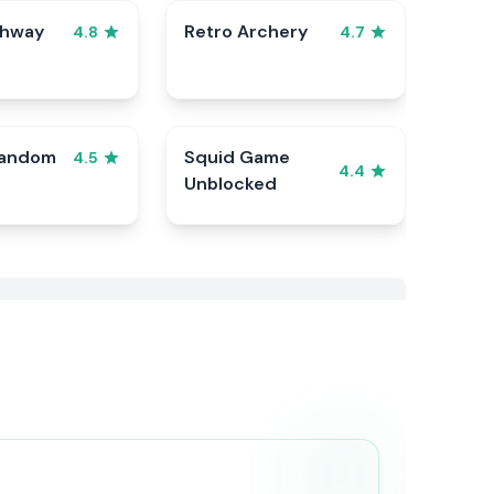
ghway
Retro Archery
4.8
4.7
Random
Squid Game
4.5
4.4
Unblocked