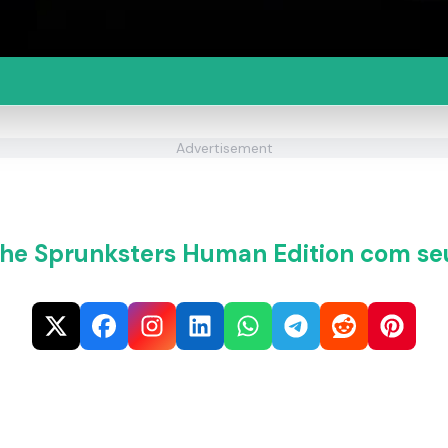
Advertisement
he Sprunksters Human Edition com se