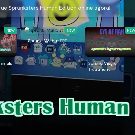
ue Sprunksters Human Edition online agora!
NEW
NEW
NE
Sprunki MSI but FPE
Animals
Sprunki Viegre
Treatment