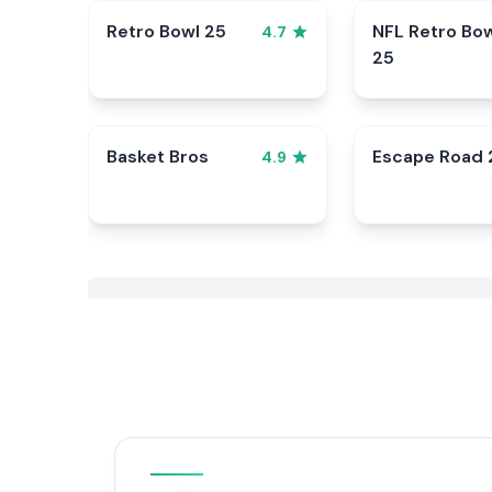
Retro Bowl 25
NFL Retro Bo
4.7
25
Basket Bros
Escape Road 
4.9