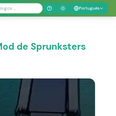
Português
Help
Theme
Mod de Sprunksters