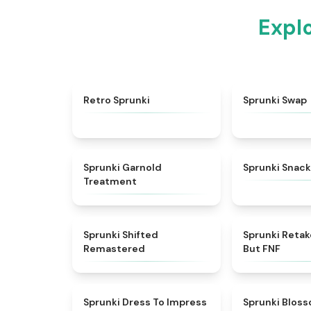
Expl
★
4.3
Retro Sprunki
Sprunki Swap
★
4.7
Sprunki Garnold
Sprunki Snack
Treatment
★
4.3
Sprunki Shifted
Sprunki Reta
Remastered
But FNF
★
4.5
Sprunki Dress To Impress
Sprunki Blos