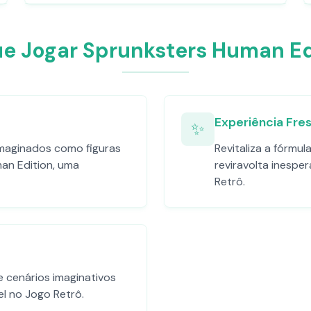
ue Jogar Sprunksters Human Ed
Experiência Fre
✨
imaginados como figuras
Revitaliza a fórmu
an Edition, uma
reviravolta inesp
Retrô.
e cenários imaginativos
l no Jogo Retrô.