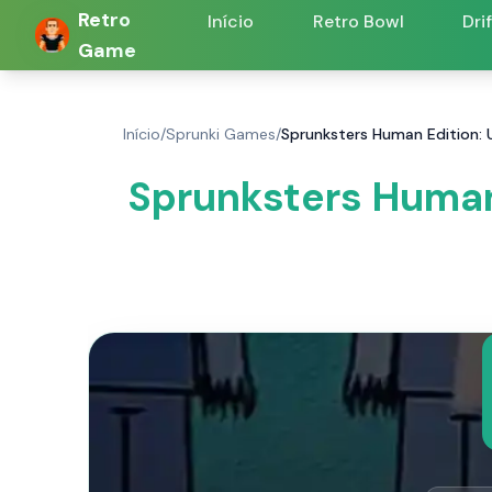
Retro
Início
Retro Bowl
Dri
Game
Início
/
Sprunki Games
/
Sprunksters Human Edition:
Sprunksters Human