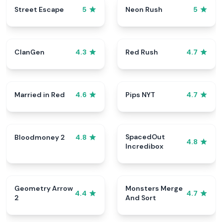
Street Escape
Neon Rush
5
5
ClanGen
Red Rush
4.3
4.7
Married in Red
Pips NYT
4.6
4.7
SpacedOut
Bloodmoney 2
4.8
4.8
Incredibox
Geometry Arrow
Monsters Merge
4.4
4.7
2
And Sort