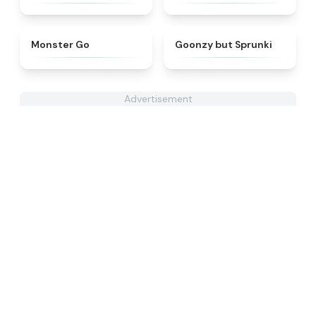
★
4.8
★
4.8
Monster Go
Goonzy but Sprunki
Advertisement