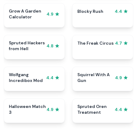
Grow A Garden
Blocky Rush
4.4
4.9
Calculator
Spruted Hackers
The Freak Circus
4.7
4.8
from Hell
Wolfgang
Squirrel With A
4.4
4.9
Incredibox Mod
Gun
Halloween Match
Spruted Oren
4.9
4.4
3
Treatment