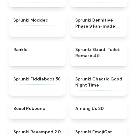
★
4.8
★
4.4
Sprunki Modded
Sprunki Definitive
Phase 9 Fan-made
★
4.9
★
4.9
Rankle
Sprunki Skibidi Toilet
Remake 4.5
★
4.7
★
4.8
Sprunki Fiddlebops 56
Sprunki Chaotic Good
Night Time
★
4.9
★
4.8
Boxel Rebound
Among Us 3D
★
4.6
★
4.7
Sprunki Revamped 2.0
Sprunki EmojiCat