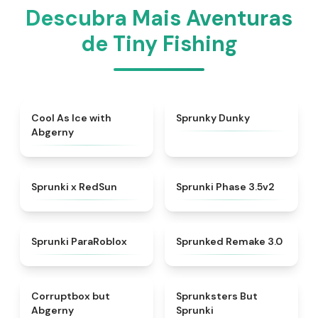
Descubra Mais Aventuras
de Tiny Fishing
★
4.9
★
4.8
Cool As Ice with
Sprunky Dunky
Abgerny
★
4.6
★
4.8
Sprunki x RedSun
Sprunki Phase 3.5v2
★
4.4
★
4.8
Sprunki ParaRoblox
Sprunked Remake 3.0
★
4.7
★
4.5
Corruptbox but
Sprunksters But
Abgerny
Sprunki