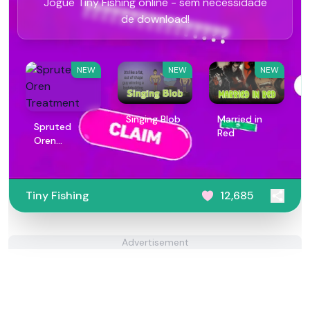
Jogue Tiny Fishing online - sem necessidade
de download!
NEW
NEW
NEW
Singing Blob
Married in
Spruted
Red
Oren
Treatment
Tiny Fishing
12,685
Advertisement