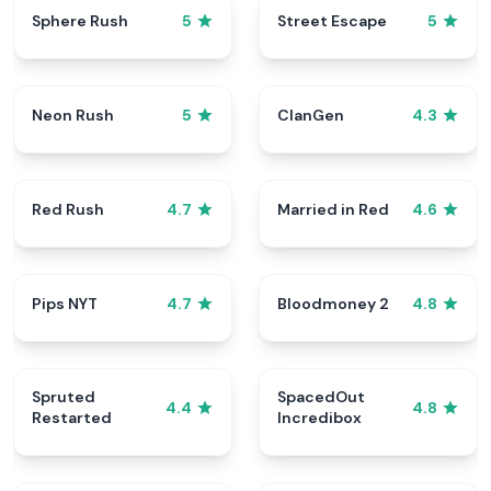
Sphere Rush
Street Escape
5
5
Neon Rush
ClanGen
5
4.3
Red Rush
Married in Red
4.7
4.6
Pips NYT
Bloodmoney 2
4.7
4.8
Spruted
SpacedOut
4.4
4.8
Restarted
Incredibox