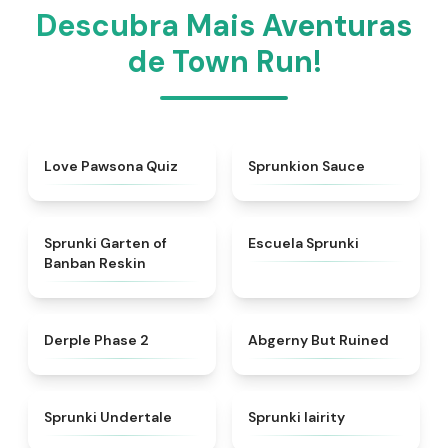
Descubra Mais Aventuras
de Town Run!
★
4.9
★
4.8
Love Pawsona Quiz
Sprunkion Sauce
★
4.5
★
4.7
Sprunki Garten of
Escuela Sprunki
Banban Reskin
★
4.6
★
4.6
Derple Phase 2
Abgerny But Ruined
★
4.6
★
4.3
Sprunki Undertale
Sprunki lairity