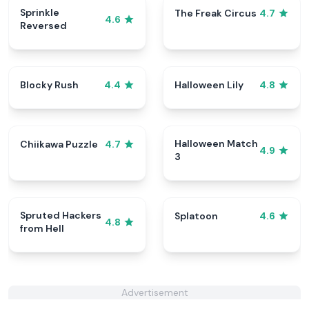
Sprinkle
The Freak Circus
4.7
4.6
Reversed
Blocky Rush
Halloween Lily
4.4
4.8
Halloween Match
Chiikawa Puzzle
4.7
4.9
3
Spruted Hackers
Splatoon
4.6
4.8
from Hell
Advertisement