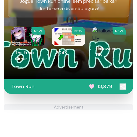
Jogue Town Run online, sem precisar baixar!
Junte-se à diversão agora!
NEW
NEW
NEW
Halloween
The Freak
2048
Lily
Circus
Town Run
13,879
Advertisement