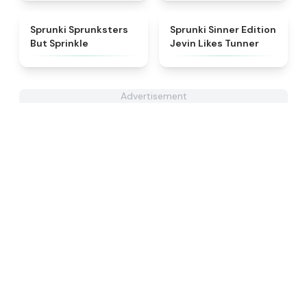
★
4.3
★
4.4
Sprunki Sprunksters
Sprunki Sinner Edition
But Sprinkle
Jevin Likes Tunner
Advertisement