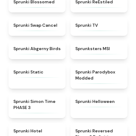
★
4.5
★
4.4
Sprunki Blossomed
Sprunki ReEstiled
★
4.4
★
4.5
Sprunki Swap Cancel
Sprunki TV
★
4.6
★
4.8
Sprunki Abgerny Birds
Sprunksters MSI
★
4.4
★
4.5
Sprunki Static
Sprunki Parodybox
Modded
★
4.3
★
4.8
Sprunki Simon Time
Sprunki Helloween
PHASE 3
★
4.8
★
5
Sprunki Hotel
Sprunki Reversed