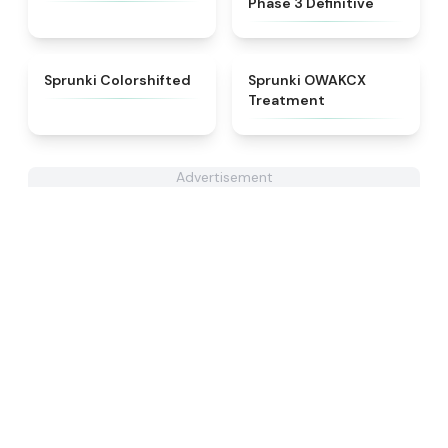
Phase 3 Definitive
★
4.6
★
5
Sprunki Colorshifted
Sprunki OWAKCX
Treatment
Advertisement