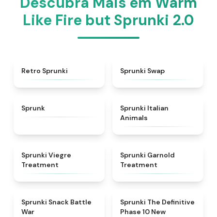
Descubra Mais em Warm
Like Fire but Sprunki 2.0
★
4.3
★
4.6
Retro Sprunki
Sprunki Swap
★
4.5
★
4.7
Sprunk
Sprunki Italian
Animals
★
4.4
★
4.7
Sprunki Viegre
Sprunki Garnold
Treatment
Treatment
★
4.6
★
4.3
Sprunki Snack Battle
Sprunki The Definitive
War
Phase 10 New