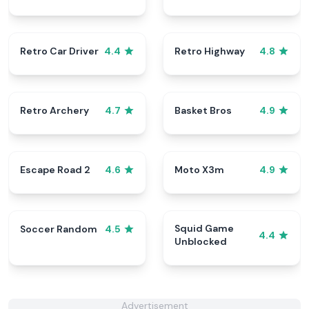
Retro Car Driver
Retro Highway
4.4
4.8
Retro Archery
Basket Bros
4.7
4.9
Escape Road 2
Moto X3m
4.6
4.9
Squid Game
Soccer Random
4.5
4.4
Unblocked
Advertisement