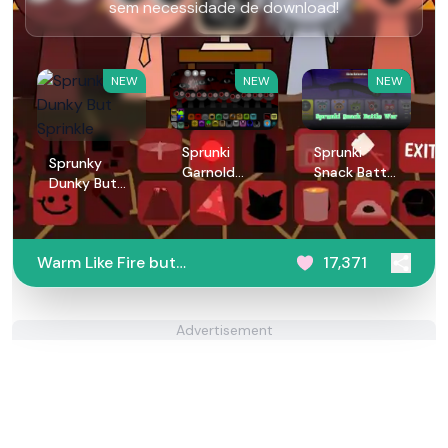
sem necessidade de download!
NEW
NEW
NEW
Sprunki
Sprunki
Sprunky
Garnold
Snack Battle
Dunky But
Treatment
War
Sprinkle
Warm Like Fire but
17,371
Sprunki 2.0
Advertisement