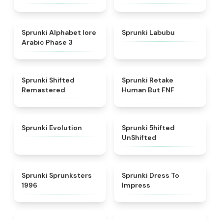
★
4.8
★
4.6
Sprunki Alphabet lore
Sprunki Labubu
Arabic Phase 3
★
4.3
★
4.7
Sprunki Shifted
Sprunki Retake
Remastered
Human But FNF
★
4.7
★
4.4
Sprunki Evolution
Sprunki 5hifted
UnShifted
★
5
★
4.5
Sprunki Sprunksters
Sprunki Dress To
1996
Impress