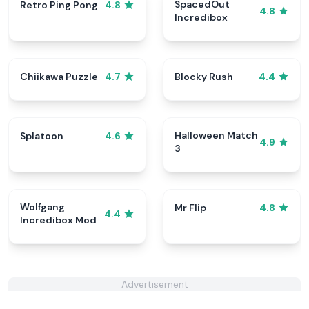
SpacedOut
Retro Ping Pong
4.8
4.8
Incredibox
Chiikawa Puzzle
Blocky Rush
4.7
4.4
Halloween Match
Splatoon
4.6
4.9
3
Wolfgang
Mr Flip
4.8
4.4
Incredibox Mod
Advertisement