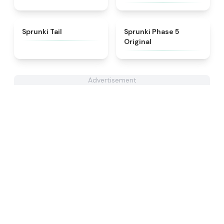
★
4.3
★
4.6
Sprunki Tail
Sprunki Phase 5
Original
Advertisement