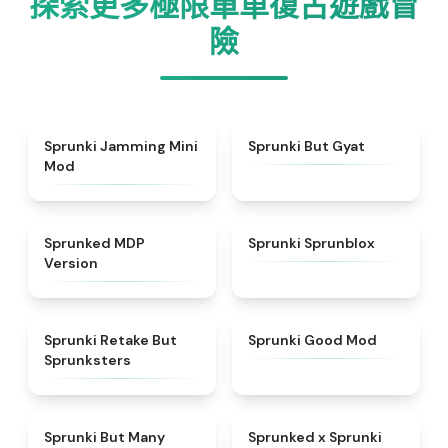
探索更多極限單車復古遊戲冒
險
★
4.6
★
4.9
Sprunki Jamming Mini
Sprunki But Gyat
Mod
★
4.7
★
4.5
Sprunked MDP
Sprunki Sprunblox
Version
★
4.6
★
5
Sprunki Retake But
Sprunki Good Mod
Sprunksters
★
4.5
★
4.5
Sprunki But Many
Sprunked x Sprunki