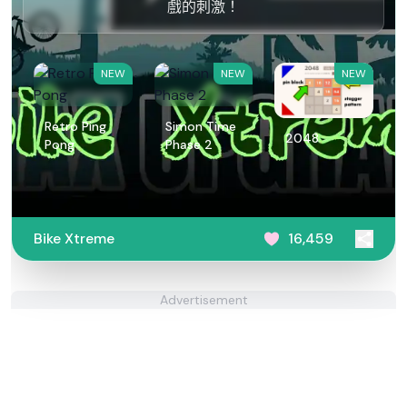
戲的刺激！
NEW
NEW
NEW
Retro Ping
Simon Time
2048
Pong
Phase 2
Bike Xtreme
16,459
Advertisement