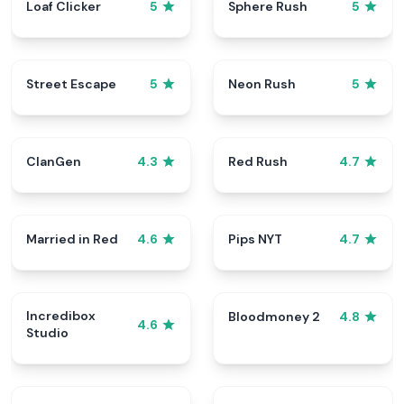
Loaf Clicker
Sphere Rush
5
5
Street Escape
Neon Rush
5
5
ClanGen
Red Rush
4.3
4.7
Married in Red
Pips NYT
4.6
4.7
Incredibox
Bloodmoney 2
4.8
4.6
Studio