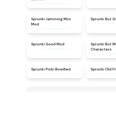
★
4.6
Sprunki Jamming Mini
Sprunki But G
Mod
★
5
Sprunki Good Mod
Sprunki But 
Characters
★
5
Sprunki Pinki Bowified
Sprunki Old F