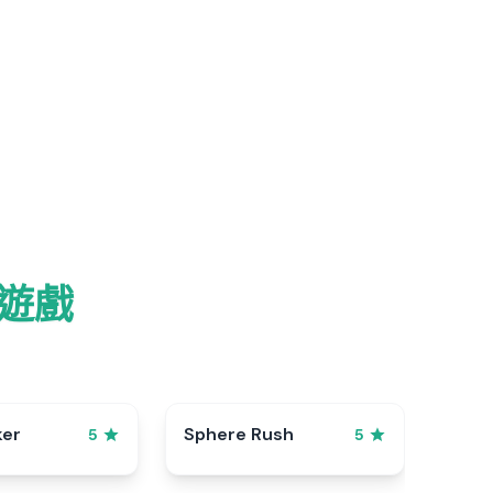
的遊戲
ker
Sphere Rush
5
5