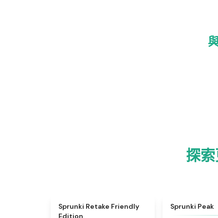
與
探索更
★
4.4
Sprunki Retake Friendly
Sprunki Peak
Edition