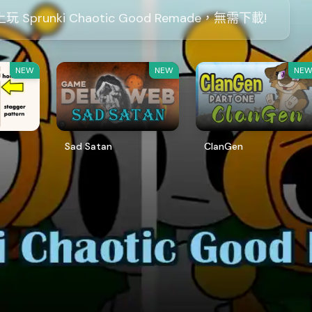
玩 Sprunki Chaotic Good Remade，無需下載!
NEW
NEW
NE
Sad Satan
ClanGen