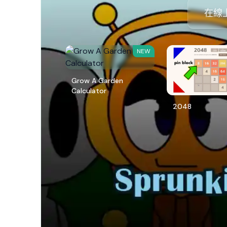
在線上
NEW
Grow A Garden
Calculator
2048