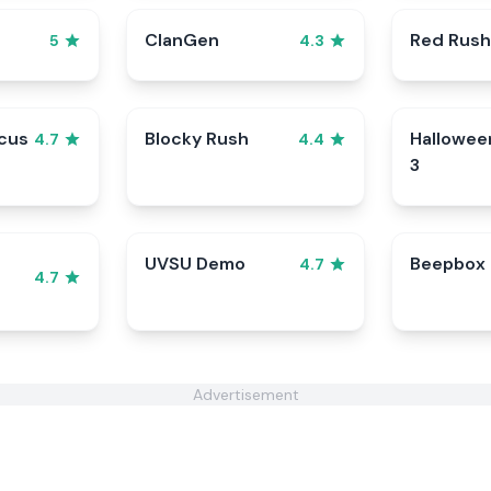
ClanGen
Red Rush
5
4.3
rcus
Blocky Rush
Hallowee
4.7
4.4
3
UVSU Demo
Beepbox
4.7
4.7
Advertisement