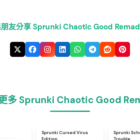
朋友分享 Sprunki Chaotic Good Remad
多 Sprunki Chaotic Good Re
★
4.7
★
4.5
Sprunki Cursed Virus
Sprunki Sch
Edition
Trouble