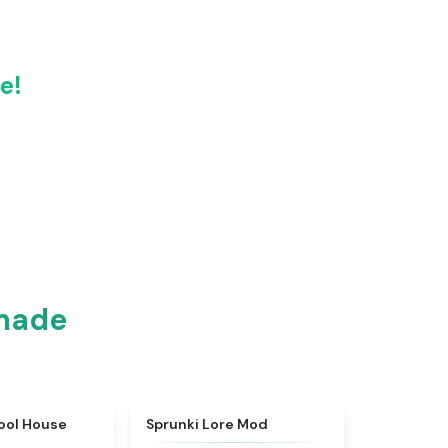
e!
made
★
4.9
★
4.9
ool House
Sprunki Lore Mod