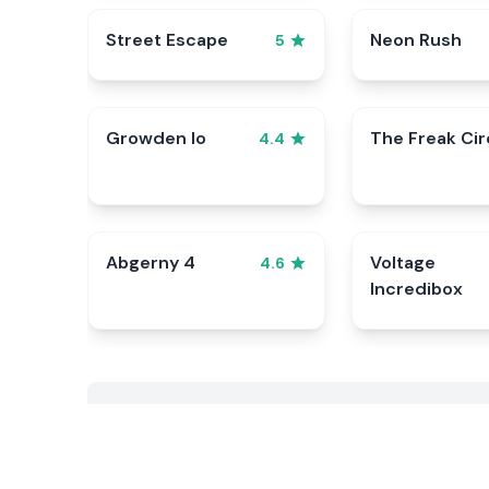
Street Escape
Neon Rush
5
Growden Io
The Freak Ci
4.4
Abgerny 4
Voltage
4.6
Incredibox