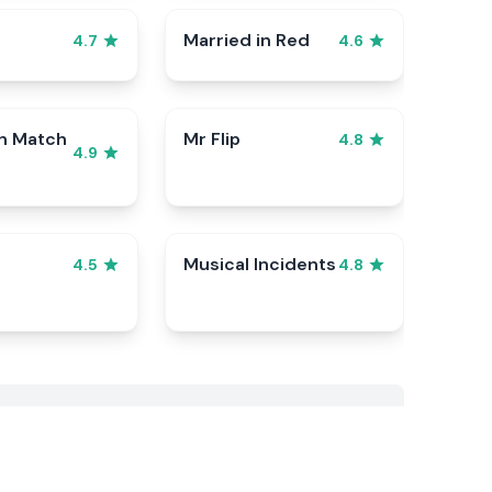
Married in Red
4.7
4.6
n Match
Mr Flip
4.8
4.9
Musical Incidents
4.5
4.8