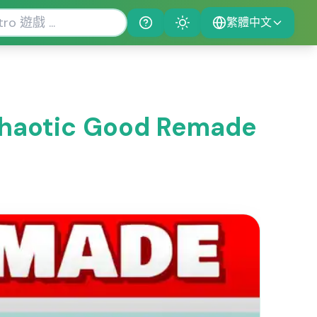
繁體中文
Help
Theme
Chaotic Good Remade