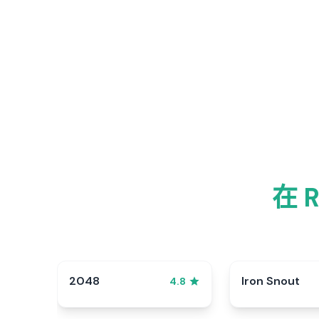
在 
2048
Iron Snout
4.8