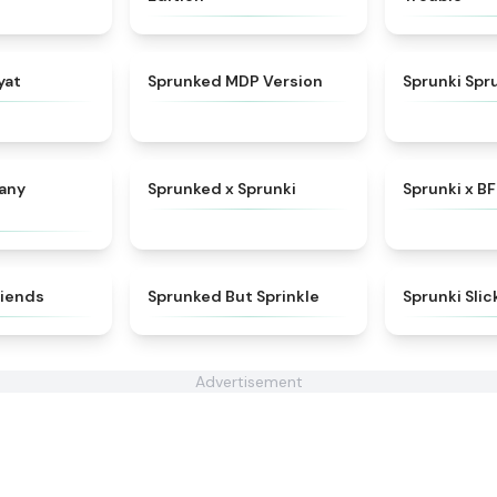
★
4.9
★
4.7
yat
Sprunked MDP Version
Sprunki Spr
★
4.5
★
4.5
Many
Sprunked x Sprunki
Sprunki x BF
★
4.4
★
4.4
riends
Sprunked But Sprinkle
Sprunki Sli
Advertisement