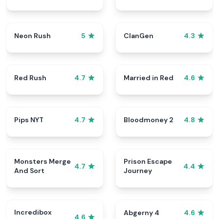
Neon Rush
ClanGen
5
4.3
Red Rush
Married in Red
4.7
4.6
Pips NYT
Bloodmoney 2
4.7
4.8
Monsters Merge
Prison Escape
4.7
4.4
And Sort
Journey
Incredibox
Abgerny 4
4.6
4.6