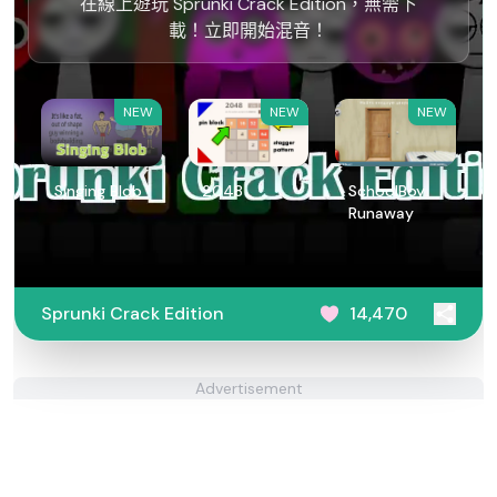
在線上遊玩 Sprunki Crack Edition，無需下
載！立即開始混音！
NEW
NEW
NEW
Singing Blob
2048
SchoolBoy
Runaway
Sprunki Crack Edition
14,470
Advertisement