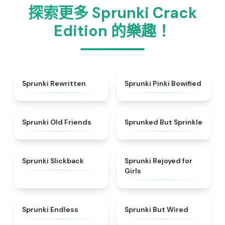
探索更多 Sprunki Crack
Edition 的樂趣！
★
4.7
★
5
Sprunki Rewritten
Sprunki Pinki Bowified
★
4.4
★
4.4
Sprunki Old Friends
Sprunked But Sprinkle
★
4.6
★
4.5
Sprunki Slickback
Sprunki Rejoyed for
Girls
★
4.5
★
4.5
Sprunki Endless
Sprunki But Wired