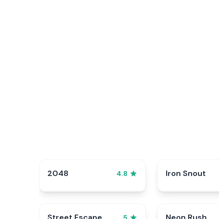
2048
Iron Snout
4.8
Street Escape
Neon Rush
5