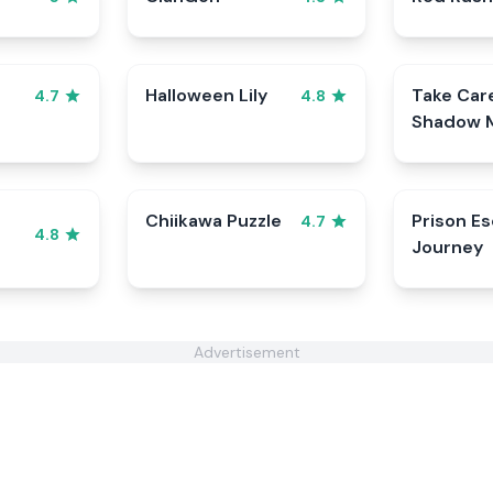
Halloween Lily
Take Car
4.7
4.8
Shadow M
Cookie
Chiikawa Puzzle
Prison E
4.7
4.8
Journey
Advertisement