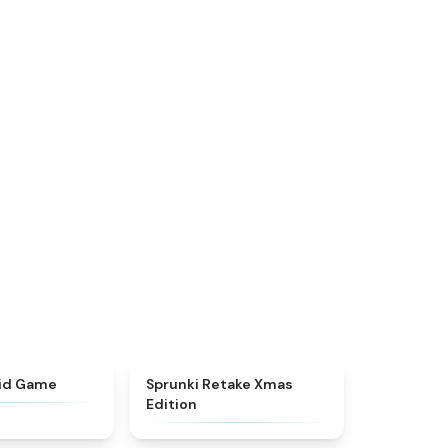
★
4.9
★
4.4
uid Game
Sprunki Retake Xmas
Edition