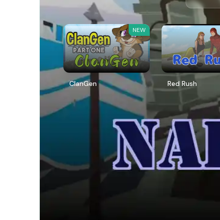
NEW
ClanGen
Red Rush