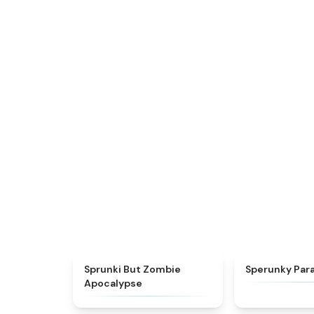
★
4.7
Sprunki But Zombie
Sperunky Par
Apocalypse