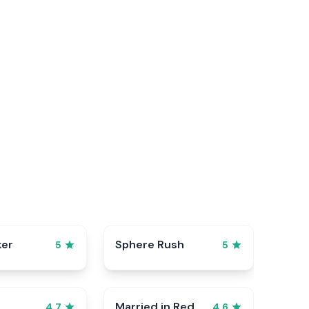
ker
Sphere Rush
5
5
Married in Red
4.7
4.6