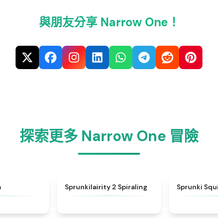
與朋友分享 Narrow One！
探索更多 Narrow One 冒險
★
4.8
★
4.8
a
Sprunkilairity 2 Spiraling
Sprunki Sq