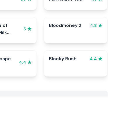
e of
Bloodmoney 2
4.8
5
ilk
scape
Blocky Rush
4.4
4.4