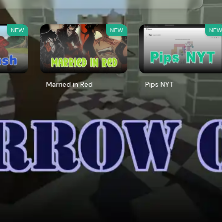
NEW
NEW
NE
Married in Red
Pips NYT