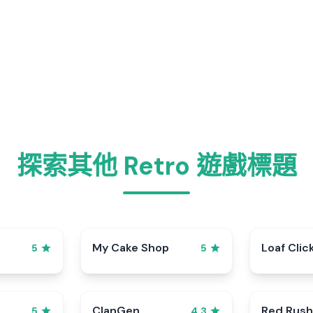
探索其他 Retro 遊戲標題
My Cake Shop
Loaf Clic
5
5
ClanGen
Red Rush
5
4.3