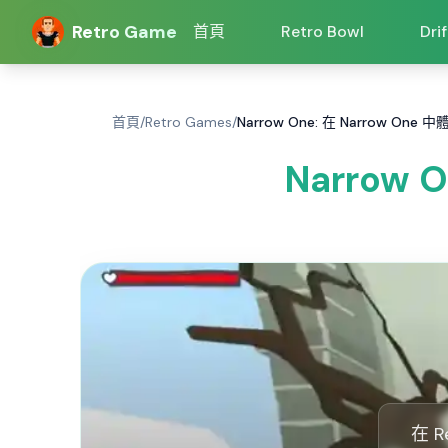
Retro Game
首頁
Retro Bowl
Dri
首頁
/
Retro Games
/
Narrow One: 在 Narrow On
Narrow
在 