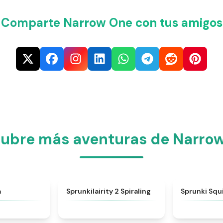
¡Comparte Narrow One con tus amigos
ubre más aventuras de Narro
★
4.8
★
4.8
a
Sprunkilairity 2 Spiraling
Sprunki Sq