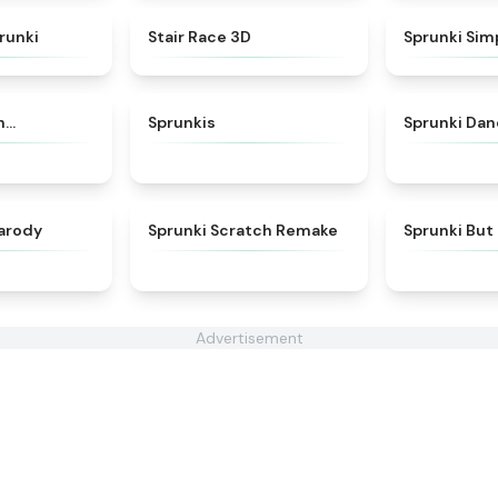
★
4.6
★
4.6
runki
Stair Race 3D
Sprunki Simp
★
4.7
★
5
h…
Sprunkis
Sprunki Dan
★
4.8
★
4.3
arody
Sprunki Scratch Remake
Sprunki But
Advertisement