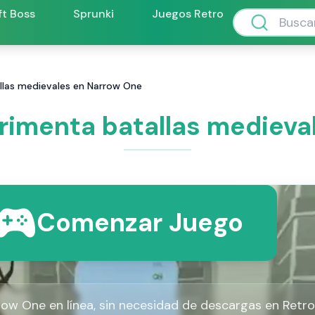
ft Boss
Sprunki
Juegos Retro
llas medievales en Narrow One
rimenta batallas medieva
Comenzar Juego
row One en línea, sin necesidad de descargas en Retro