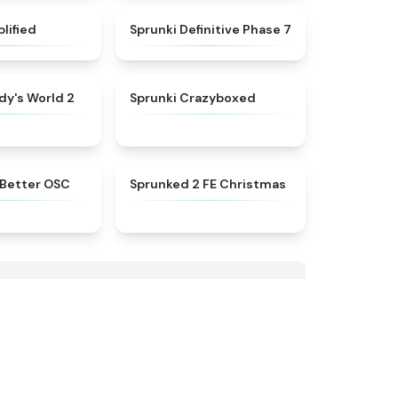
★
4.5
★
4.4
lified
Sprunki Definitive Phase 7
★
4.7
★
4.9
dy's World 2
Sprunki Crazyboxed
★
4.3
★
4.9
 Better OSC
Sprunked 2 FE Christmas