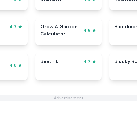
Grow A Garden
Bloodmo
4.7
4.9
Calculator
Beatnik
Blocky R
4.7
4.8
Advertisement