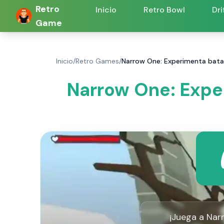
Retro
Inicio
Retro Bowl
Dri
Game
Inicio
/
Retro Games
/
Narrow One: Experimenta bata
Narrow One: Expe
¡Juega a Nar