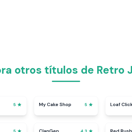
ra otros títulos de Retro
My Cake Shop
Loaf Clic
5
5
ClanGen
Red Rush
5
4.3