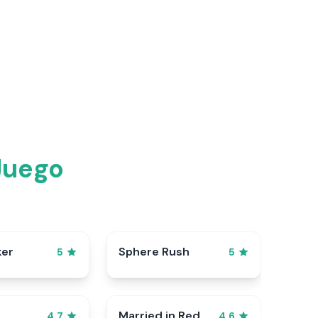
 Juego
ker
Sphere Rush
5
5
Married in Red
4.7
4.6