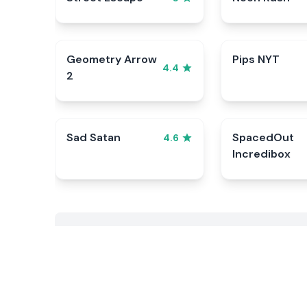
Geometry Arrow
Pips NYT
4.4
2
Sad Satan
SpacedOut
4.6
Incredibox