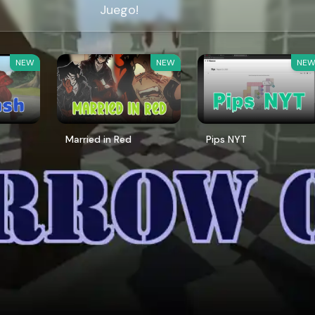
Juego!
NEW
NEW
NE
Married in Red
Pips NYT