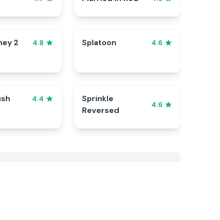
ney 2
Splatoon
4.8
4.6
ush
Sprinkle
4.4
4.6
Reversed