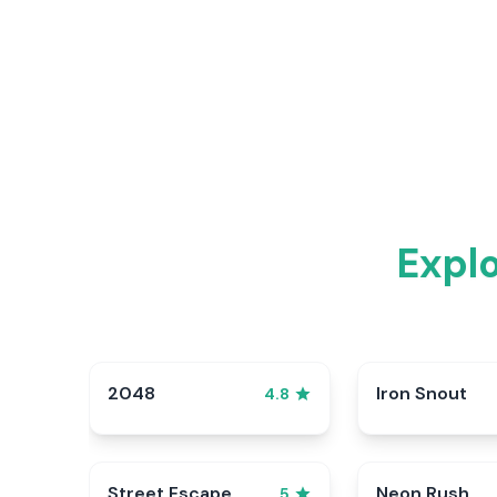
Explo
2048
Iron Snout
4.8
Street Escape
Neon Rush
5