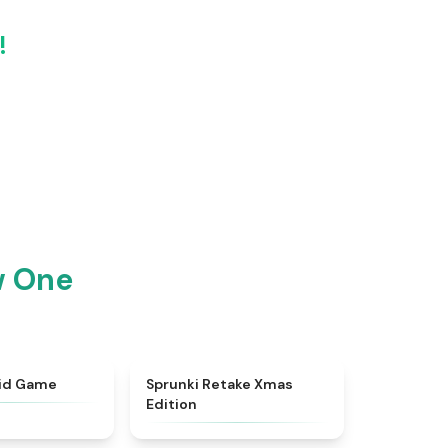
!
w One
★
4.9
★
4.4
uid Game
Sprunki Retake Xmas
Edition