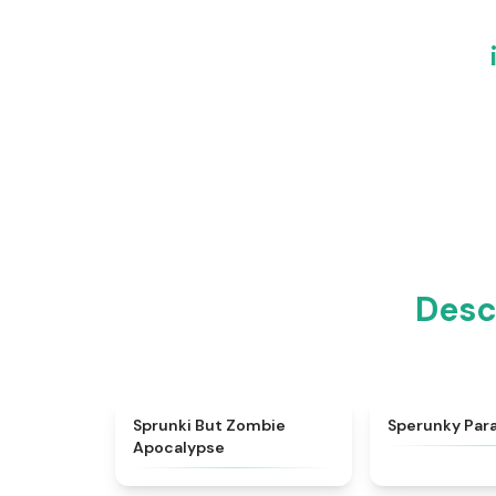
Desc
★
4.7
Sprunki But Zombie
Sperunky Par
Apocalypse