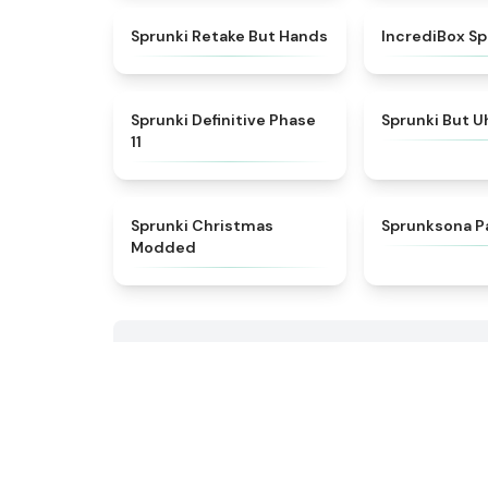
★
4.5
Sprunki Retake But Hands
IncrediBox Sp
★
4.8
Sprunki Definitive Phase
Sprunki But U
11
★
4.9
Sprunki Christmas
Sprunksona P
Modded