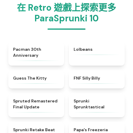
在 Retro 遊戲上探索更多
ParaSprunki 10
★
5
★
4.6
Pacman 30th
Lolbeans
Anniversary
★
4.5
★
4.9
Guess The Kitty
FNF Silly Billy
★
4.6
★
4.5
Spruted Remastered
Sprunki
Final Update
Sprunktastical
★
4.6
★
4.5
Sprunki Retake Beat
Papa's Freezeria