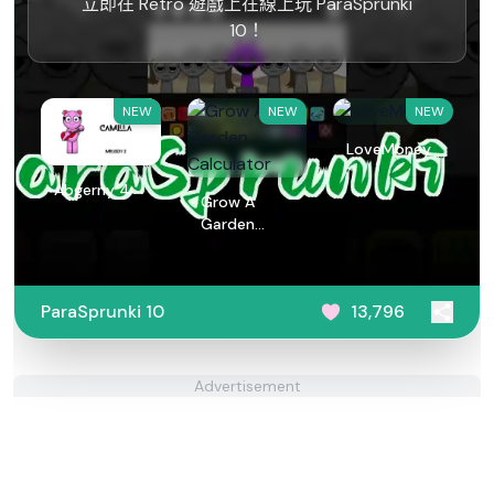
立即在 Retro 遊戲上在線上玩 ParaSprunki
10！
NEW
NEW
NEW
LoveMoney
Abgerny 4
Grow A
Garden
Calculator
ParaSprunki 10
13,796
Advertisement