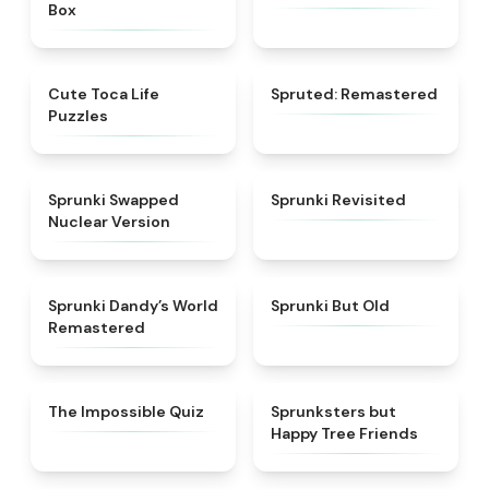
Box
★
4.7
★
4.4
Cute Toca Life
Spruted: Remastered
Puzzles
★
4.3
★
4.8
Sprunki Swapped
Sprunki Revisited
Nuclear Version
★
4.9
★
4.3
Sprunki Dandy’s World
Sprunki But Old
Remastered
★
4.5
★
4.5
The Impossible Quiz
Sprunksters but
Happy Tree Friends