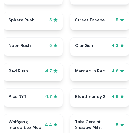
Sphere Rush
Street Escape
5
5
Neon Rush
ClanGen
5
4.3
Red Rush
Married in Red
4.7
4.6
Pips NYT
Bloodmoney 2
4.7
4.8
Wolfgang
Take Care of
4.4
5
Incredibox Mod
Shadow Milk