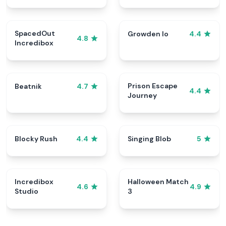
Cookie
SpacedOut
Growden Io
4.4
4.8
Incredibox
Prison Escape
Beatnik
4.7
4.4
Journey
Blocky Rush
Singing Blob
4.4
5
Incredibox
Halloween Match
4.6
4.9
Studio
3