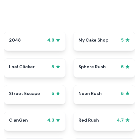
2048
My Cake Shop
4.8
5
Loaf Clicker
Sphere Rush
5
5
Street Escape
Neon Rush
5
5
ClanGen
Red Rush
4.3
4.7