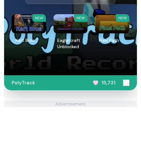
NEW
NEW
NEW
Kart Bros
Eaglercraft
Pixel Path
Unblocked
PolyTrack
15,731
Advertisement