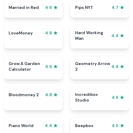
Married in Red
Pips NYT
4.6
4.7
Hard Working
LoveMoney
4.8
4.4
Man
Grow A Garden
Geometry Arrow
4.9
4.4
Calculator
2
Incredibox
Bloodmoney 2
4.8
4.6
Studio
Piano World
Beepbox
4.4
4.5