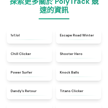
探索更多關於 PolyTrack 競
速的資訊
★
4.9
★
4.7
1v1.lol
Escape Road Winter
★
4.7
★
4.6
Chill Clicker
Shooter Hero
★
4.7
★
4.7
Power Surfer
Knock Balls
★
4.7
★
4.6
Dandy's Retour
Titans Clicker