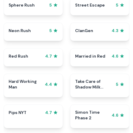
Sphere Rush
Street Escape
5
5
Neon Rush
ClanGen
5
4.3
Red Rush
Married in Red
4.7
4.6
Hard Working
Take Care of
4.4
5
Man
Shadow Milk
Cookie
Simon Time
Pips NYT
4.7
4.6
Phase 2