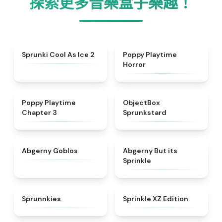
探索更多音樂盒子樂趣！
★
4.8
★
4.3
Sprunki Cool As Ice 2
Poppy Playtime
Horror
★
4.7
★
4.6
Poppy Playtime
ObjectBox
Chapter 3
Sprunkstard
★
4.8
★
4.5
Abgerny Goblos
Abgerny But its
Sprinkle
★
5
★
4.3
Sprunnkies
Sprinkle XZ Edition