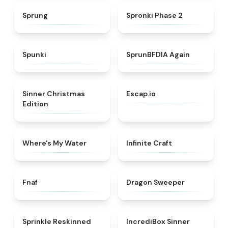
★
4.8
★
4.5
Sprung
Spronki Phase 2
★
4.7
★
4.4
Spunki
SprunBFDIA Again
★
5
★
4.7
Sinner Christmas
Escap.io
Edition
★
4.4
★
4.4
Where's My Water
Infinite Craft
★
4.4
★
4.5
Fnaf
Dragon Sweeper
★
4.6
★
4.4
Sprinkle Reskinned
IncrediBox Sinner