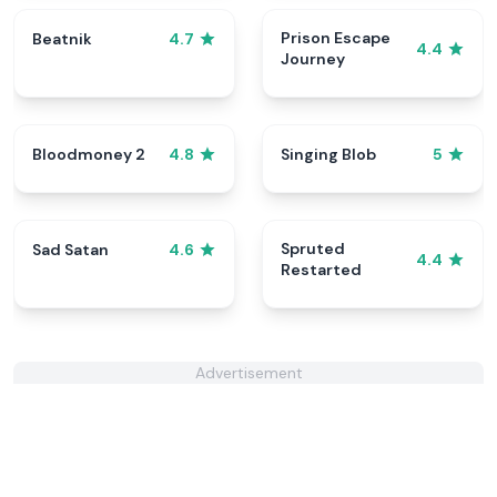
Prison Escape
Beatnik
4.7
4.4
Journey
Bloodmoney 2
Singing Blob
4.8
5
Spruted
Sad Satan
4.6
4.4
Restarted
Advertisement