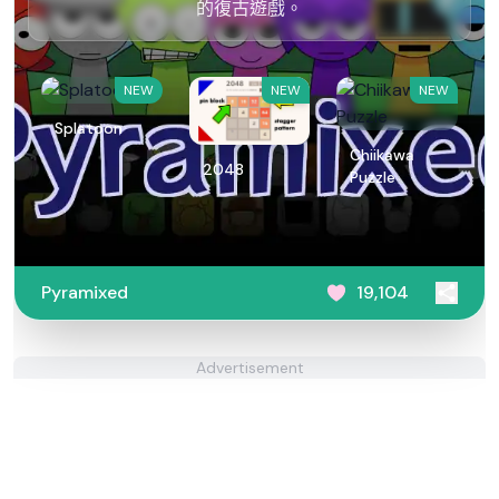
的復古遊戲。
NEW
NEW
NEW
Splatoon
Chiikawa
2048
Puzzle
Pyramixed
19,104
Advertisement