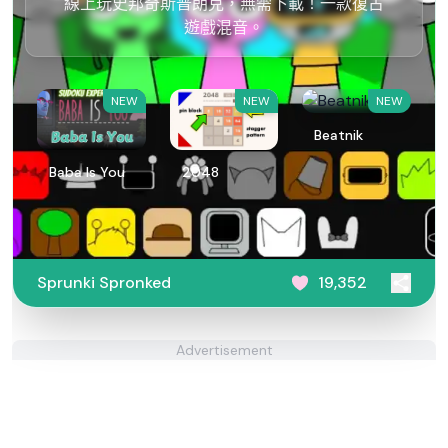
線上玩史邦奇斯普朗克，無需下載！一款復古
遊戲混音。
NEW
NEW
NEW
Beatnik
Baba Is You
2048
Sprunki Spronked
19,352
Advertisement