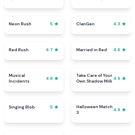
Neon Rush
ClanGen
5
4.3
Red Rush
Married in Red
4.7
4.6
Musical
Take Care of Your
4.8
4.9
Incidents
Own Shadow Milk
Halloween Match
Singing Blob
5
4.9
3