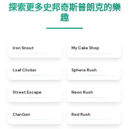
探索更多史邦奇斯普朗克的樂
趣
★
5
★
5
Iron Snout
My Cake Shop
★
5
★
5
Loaf Clicker
Sphere Rush
★
5
★
5
Street Escape
Neon Rush
★
4.3
★
4.7
ClanGen
Red Rush