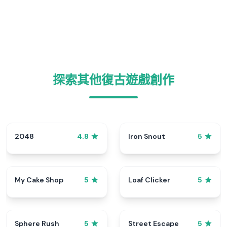
探索其他復古遊戲創作
2048
Iron Snout
4.8
5
My Cake Shop
Loaf Clicker
5
5
Sphere Rush
Street Escape
5
5