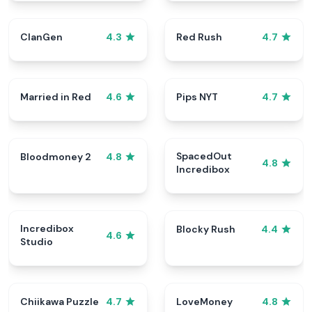
ClanGen
Red Rush
4.3
4.7
Married in Red
Pips NYT
4.6
4.7
SpacedOut
Bloodmoney 2
4.8
4.8
Incredibox
Incredibox
Blocky Rush
4.4
4.6
Studio
Chiikawa Puzzle
LoveMoney
4.7
4.8