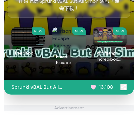
在線上玩 Sprunki vBAL But All Simon 遊戲，無
需下載！
NEW
NEW
NEW
Beepbox
Wolfgang
Prison
Incredibox
Escape
Mod
Journey
Sprunki vBAL But All
13,108
Simon
Advertisement