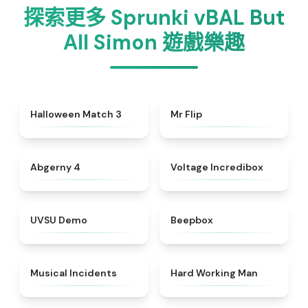
探索更多 Sprunki vBAL But
All Simon 遊戲樂趣
★
4.9
★
4.8
Halloween Match 3
Mr Flip
★
4.6
★
4.7
Abgerny 4
Voltage Incredibox
★
4.7
★
4.5
UVSU Demo
Beepbox
★
4.8
★
4.4
Musical Incidents
Hard Working Man