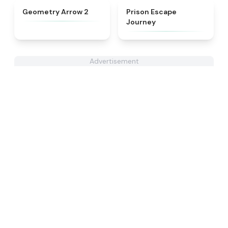
★
4.4
★
4.4
Geometry Arrow 2
Prison Escape
Journey
Advertisement