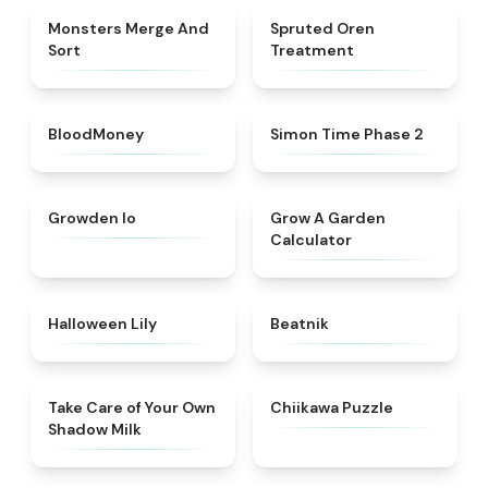
★
4.7
★
4.4
Monsters Merge And
Spruted Oren
Sort
Treatment
★
4.8
★
4.6
BloodMoney
Simon Time Phase 2
★
4.4
★
4.9
Growden Io
Grow A Garden
Calculator
★
4.8
★
4.7
Halloween Lily
Beatnik
★
4.9
★
4.7
Take Care of Your Own
Chiikawa Puzzle
Shadow Milk