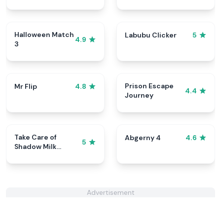
Halloween Match
Labubu Clicker
5
4.9
3
Prison Escape
Mr Flip
4.8
4.4
Journey
Take Care of
Abgerny 4
4.6
5
Shadow Milk
Cookie
Advertisement