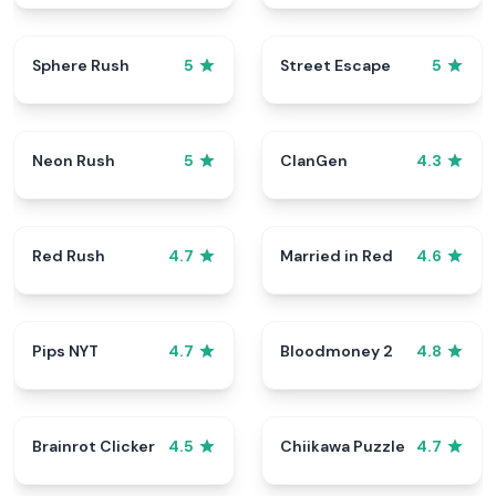
Sphere Rush
Street Escape
5
5
Neon Rush
ClanGen
5
4.3
Red Rush
Married in Red
4.7
4.6
Pips NYT
Bloodmoney 2
4.7
4.8
Brainrot Clicker
Chiikawa Puzzle
4.5
4.7