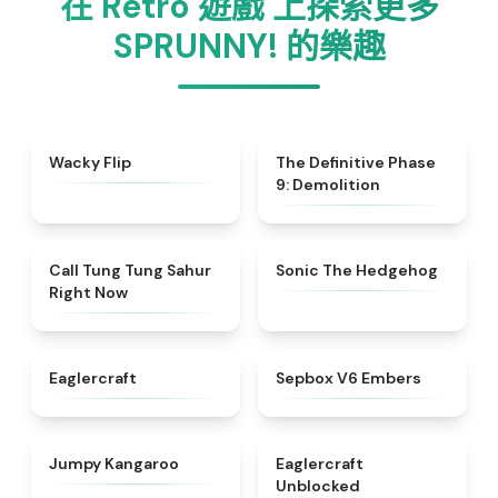
在 Retro 遊戲 上探索更多
SPRUNNY! 的樂趣
★
4.9
★
4.9
Wacky Flip
The Definitive Phase
9: Demolition
★
4.5
★
4.6
Call Tung Tung Sahur
Sonic The Hedgehog
Right Now
★
4.6
★
4.7
Eaglercraft
Sepbox V6 Embers
★
4.5
★
4.4
Jumpy Kangaroo
Eaglercraft
Unblocked