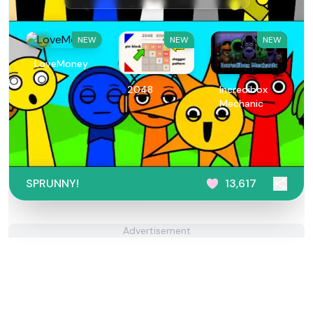
NEW
NEW
NEW
LoveMoney
2048
Incredibox
Mechanic
SPRUNNY!
13,617
Advertisement