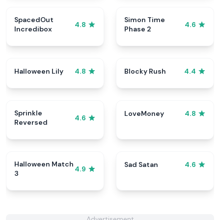
SpacedOut
Simon Time
4.8
4.6
Incredibox
Phase 2
Halloween Lily
Blocky Rush
4.8
4.4
Sprinkle
LoveMoney
4.8
4.6
Reversed
Halloween Match
Sad Satan
4.6
4.9
3
Advertisement