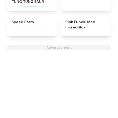
TUNG TUNG SAUR
★
4.6
★
4.6
​​Speed Stars​
Pink Funcki Mod
IncrediBox
Advertisement