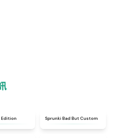
訊
★
5
★
4.5
 Edition
Sprunki Bad But Custom