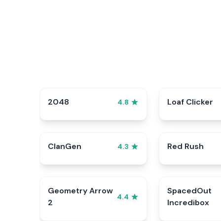
2048
Loaf Clicker
4.8
ClanGen
Red Rush
4.3
Geometry Arrow
SpacedOut
4.4
2
Incredibox