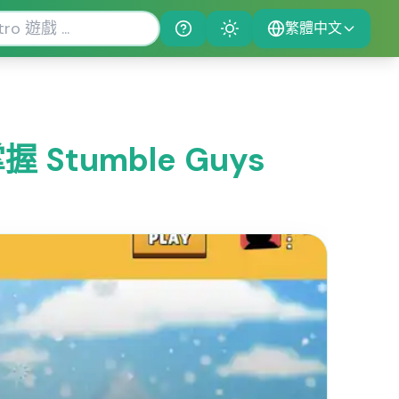
繁體中文
Help
Theme
Stumble Guys