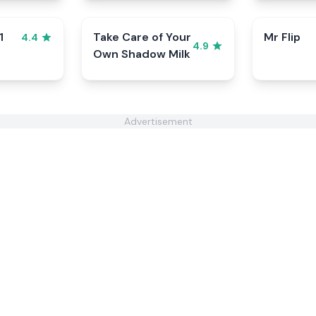
1
Take Care of Your
Mr Flip
4.4
4.9
Own Shadow Milk
Advertisement