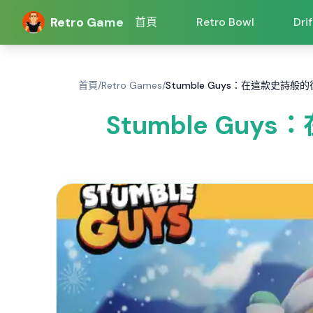
Retro Game
首頁
Retro Bowl
Dri
首頁
/
Retro Games
/
Stumble Guys：在這款史詩般的
Stumble Guy