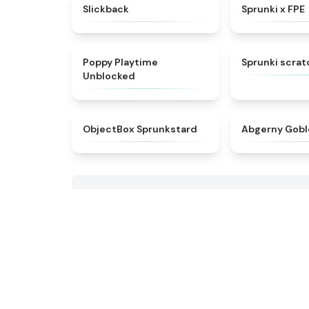
★
4.3
Slickback
Sprunki x FPE
★
4.5
Poppy Playtime
Sprunki scrat
Unblocked
★
4.6
ObjectBox Sprunkstard
Abgerny Gobl