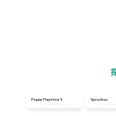
★
4.5
Poppy Playtime 3
Sprunkus