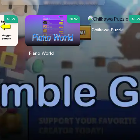
NEW
NEW
NE
Chiikawa Puzzle
Piano World