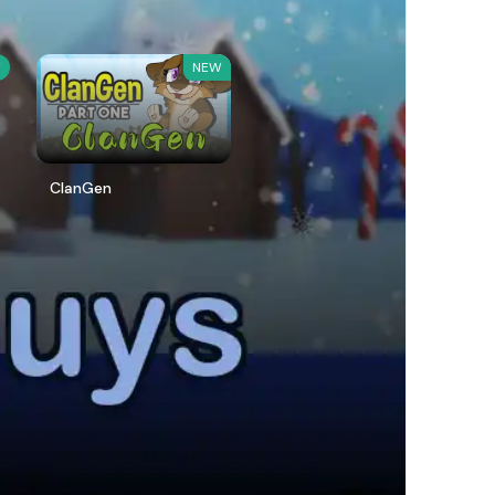
W
NEW
ClanGen