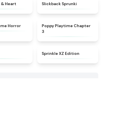
★
4.9
★
4.7
r & Heart
Slickback Sprunki
★
4.3
★
4.7
ime Horror
Poppy Playtime Chapter
3
★
5
★
4.3
Sprinkle XZ Edition