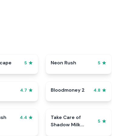
scape
Neon Rush
5
5
Bloodmoney 2
4.7
4.8
ush
Take Care of
4.4
5
Shadow Milk
Cookie