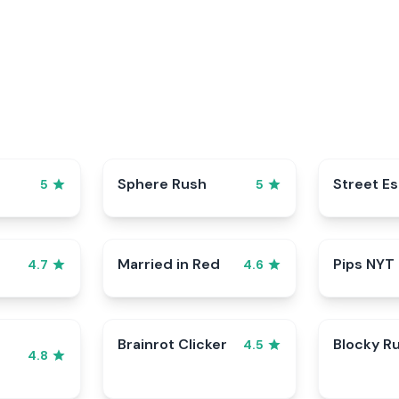
Sphere Rush
Street E
5
5
Married in Red
Pips NYT
4.7
4.6
Brainrot Clicker
Blocky R
4.5
4.8