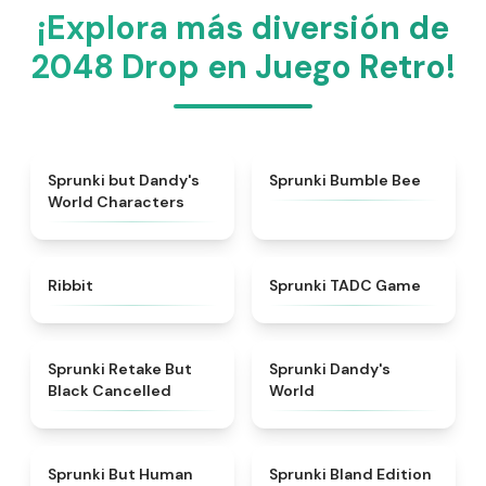
¡Explora más diversión de
2048 Drop en Juego Retro!
★
4.6
★
5
Sprunki but Dandy's
Sprunki Bumble Bee
World Characters
★
4.4
★
4.7
Ribbit
Sprunki TADC Game
★
5
★
4.6
Sprunki Retake But
Sprunki Dandy's
Black Cancelled
World
★
4.7
★
4.8
Sprunki But Human
Sprunki Bland Edition