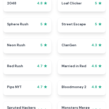
2048
Loaf Clicker
4.8
5
Sphere Rush
Street Escape
5
5
Neon Rush
ClanGen
5
4.3
Red Rush
Married in Red
4.7
4.6
Pips NYT
Bloodmoney 2
4.7
4.8
Spruted Hackers
Monsters Merge