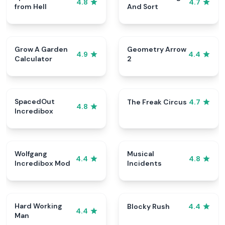
4.8
4.7
from Hell
And Sort
Grow A Garden
Geometry Arrow
4.9
4.4
Calculator
2
SpacedOut
The Freak Circus
4.7
4.8
Incredibox
Wolfgang
Musical
4.4
4.8
Incredibox Mod
Incidents
Hard Working
Blocky Rush
4.4
4.4
Man