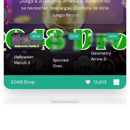
¡Juega a 2048 Drop en línea al instante! No
se necesitan descargas. ¡Disfruta de este
Juego Retro!
NEW
NEW
NEW
Geometry
Halloween
Arrow 2
Spruted
Match 3
Oren
Treatment
2048 Drop
13,413
Advertisement