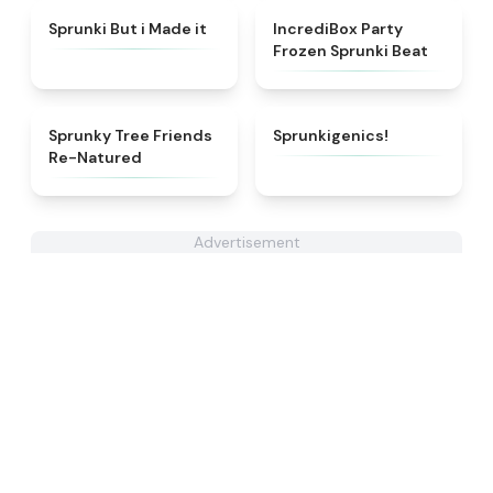
★
4.9
★
4.8
Sprunki But i Made it
IncrediBox Party
Frozen Sprunki Beat
★
5
★
4.8
Sprunky Tree Friends
Sprunkigenics!
Re-Natured
Advertisement