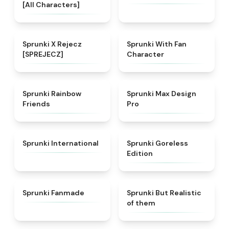
[All Characters]
★
4.9
★
4.4
Sprunki X Rejecz
Sprunki With Fan
[SPREJECZ]
Character
★
4.9
★
4.9
Sprunki Rainbow
Sprunki Max Design
Friends
Pro
★
4.5
★
4.9
Sprunki International
Sprunki Goreless
Edition
★
5
★
4.4
Sprunki Fanmade
Sprunki But Realistic
of them