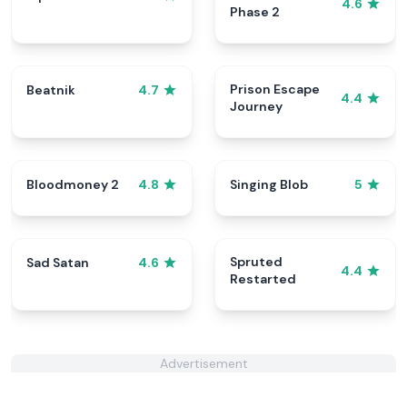
4.6
Phase 2
Prison Escape
Beatnik
4.7
4.4
Journey
Bloodmoney 2
Singing Blob
4.8
5
Spruted
Sad Satan
4.6
4.4
Restarted
Advertisement