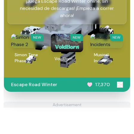
¡Juega Escape Road Winter online, sin
necesidad de descargas! ¡Empieza a correr
ahora!
NEW
NEW
NEW
Simon Time
Musical
VoidBorn
Phase 2
Incidents
Escape Road Winter
17,370
Advertisement