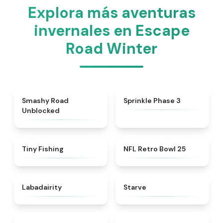
Explora más aventuras
invernales en Escape
Road Winter
★
5
★
5
Smashy Road
Sprinkle Phase 3
Unblocked
★
4.6
★
4.5
Tiny Fishing
NFL Retro Bowl 25
★
4.4
★
4.8
Labadairity
Starve
★
4.8
★
4.5