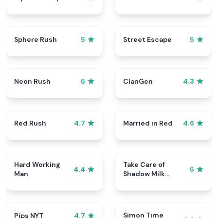
Sphere Rush
Street Escape
5
5
Neon Rush
ClanGen
5
4.3
Red Rush
Married in Red
4.7
4.6
Hard Working
Take Care of
4.4
5
Man
Shadow Milk
Cookie
Simon Time
Pips NYT
4.7