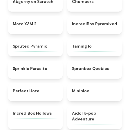
Abgerny en Scratch
Chompers
★
4.5
★
4.8
Moto X3M 2
IncrediBox Pyramixed
★
4.8
★
4.7
Spruted Pyramix
Taming Io
★
4.8
★
4.6
Sprinkle Parasite
Sprunbox Qoobies
★
4.8
★
4.9
Perfect Hotel
Miniblox
★
4.8
★
4.6
IncrediBox Hollows
Aidol K-pop
Adventure