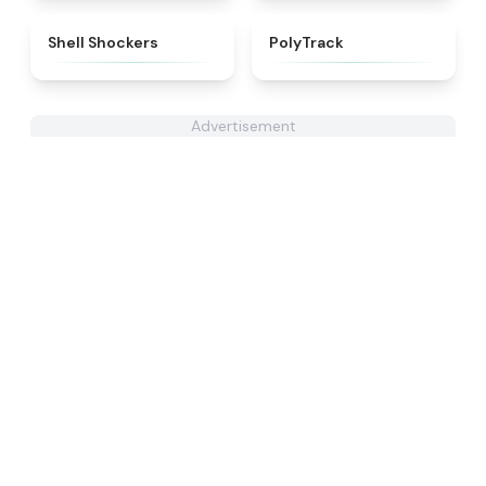
★
4.9
★
4.4
Shell Shockers
PolyTrack
Advertisement