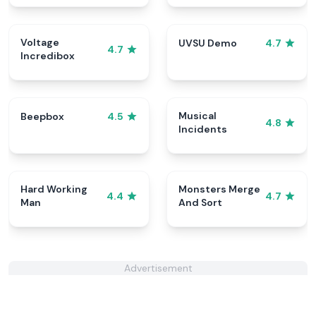
Voltage
UVSU Demo
4.7
4.7
Incredibox
Musical
Beepbox
4.5
4.8
Incidents
Hard Working
Monsters Merge
4.4
4.7
Man
And Sort
Advertisement