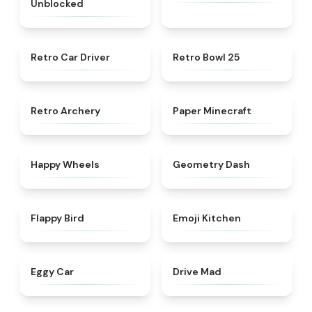
Unblocked
★
4.4
★
4.7
Retro Car Driver
Retro Bowl 25
★
4.7
★
4.6
Retro Archery
Paper Minecraft
★
4.4
★
4.4
Happy Wheels
Geometry Dash
★
4.6
★
4.4
Flappy Bird
Emoji Kitchen
★
5
★
4.5
Eggy Car
Drive Mad