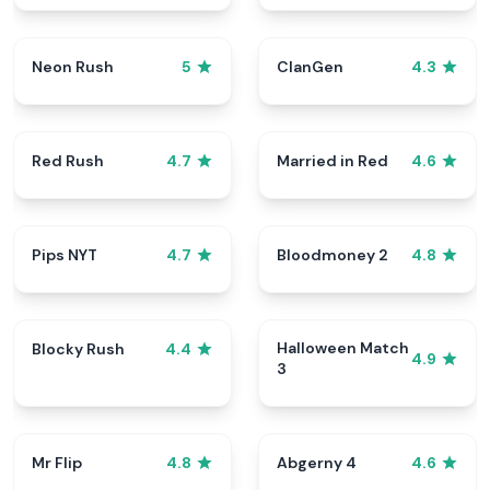
Neon Rush
ClanGen
5
4.3
Red Rush
Married in Red
4.7
4.6
Pips NYT
Bloodmoney 2
4.7
4.8
Halloween Match
Blocky Rush
4.4
4.9
3
Mr Flip
Abgerny 4
4.8
4.6