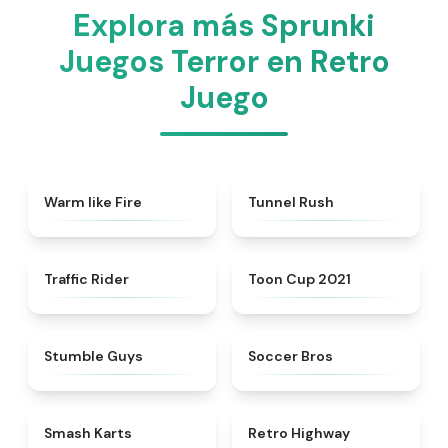
Explora más Sprunki
Juegos Terror en Retro
Juego
★
4.9
★
4.8
Warm like Fire
Tunnel Rush
★
4.7
★
4.9
Traffic Rider
Toon Cup 2021
★
4.5
★
4.4
Stumble Guys
Soccer Bros
★
4.8
★
4.8
Smash Karts
Retro Highway