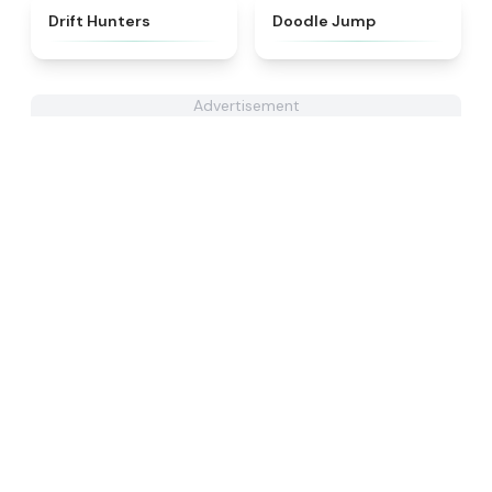
★
4.4
★
5
Drift Hunters
Doodle Jump
Advertisement