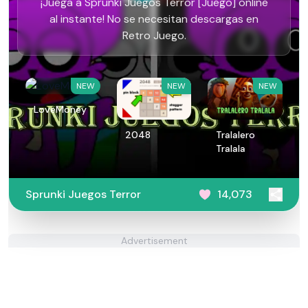
¡Juega a Sprunki Juegos Terror [Juego] online
al instante! No se necesitan descargas en
Retro Juego.
NEW
NEW
NEW
LoveMoney
2048
Tralalero
Tralala
Sprunki Juegos Terror
14,073
Advertisement