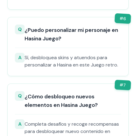
#
6
Q
¿Puedo personalizar mi personaje en
Hasina Juego?
A
Sí, desbloquea skins y atuendos para
personalizar a Hasina en este Juego retro.
#
7
Q
¿Cómo desbloqueo nuevos
elementos en Hasina Juego?
A
Completa desafíos y recoge recompensas
para desbloquear nuevo contenido en