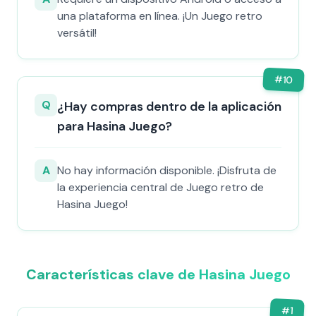
una plataforma en línea. ¡Un Juego retro
versátil!
#
10
Q
¿Hay compras dentro de la aplicación
para Hasina Juego?
A
No hay información disponible. ¡Disfruta de
la experiencia central de Juego retro de
Hasina Juego!
Características clave de Hasina Juego
#
1