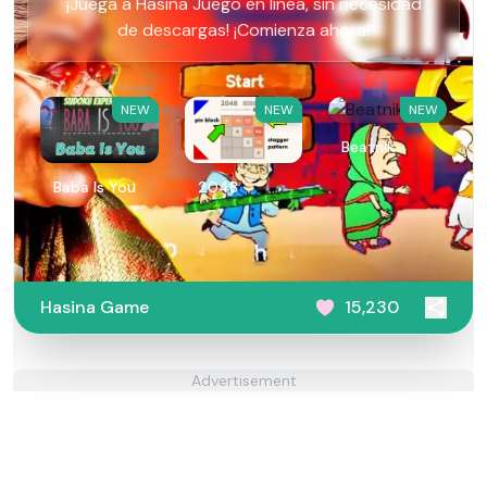
¡Juega a Hasina Juego en línea, sin necesidad
de descargas! ¡Comienza ahora!
NEW
NEW
NEW
Beatnik
Baba Is You
2048
Hasina Game
15,230
Advertisement