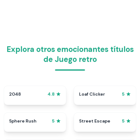
Explora otros emocionantes títulos
de Juego retro
2048
Loaf Clicker
4.8
5
Sphere Rush
Street Escape
5
5