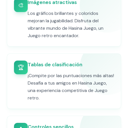
Imágenes atractivas
🎨
Los gráficos brillantes y coloridos
mejoran la jugabilidad. Disfruta del
vibrante mundo de Hasina Juego, un
Juego retro encantador.
Tablas de clasificación
🏆
¡Compite por las puntuaciones más altas!
Desafía a tus amigos en Hasina Juego,
una experiencia competitiva de Juego
retro.
Controles sencillos