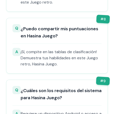
este Juego retro.
#
8
Q
¿Puedo compartir mis puntuaciones
en Hasina Juego?
A
¡Sí, compite en las tablas de clasificación!
Demuestra tus habilidades en este Juego
retro, Hasina Juego.
#
9
Q
¿Cuáles son los requisitos del sistema
para Hasina Juego?
A
Requiere un dispositivo Android o acceso a