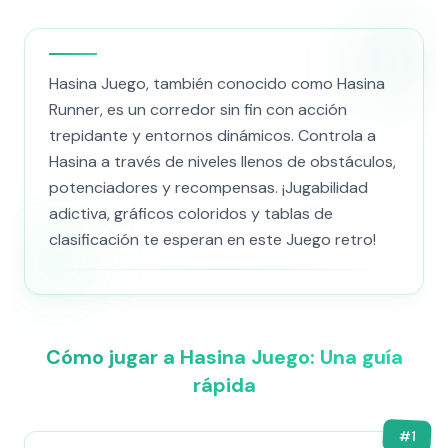
Hasina Juego, también conocido como Hasina
Runner, es un corredor sin fin con acción
trepidante y entornos dinámicos. Controla a
Hasina a través de niveles llenos de obstáculos,
potenciadores y recompensas. ¡Jugabilidad
adictiva, gráficos coloridos y tablas de
clasificación te esperan en este Juego retro!
Cómo jugar a Hasina Juego: Una guía
rápida
#
1