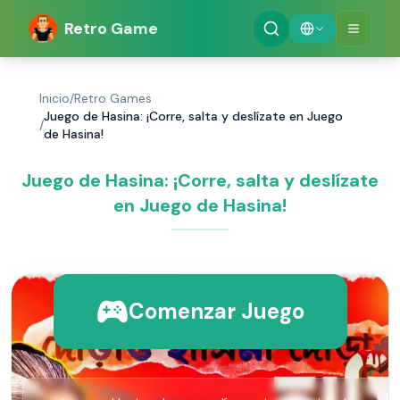
Retro Game
Inicio
/
Retro Games
Juego de Hasina: ¡Corre, salta y deslízate en Juego
/
de Hasina!
Juego de Hasina: ¡Corre, salta y deslízate
en Juego de Hasina!
Comenzar Juego