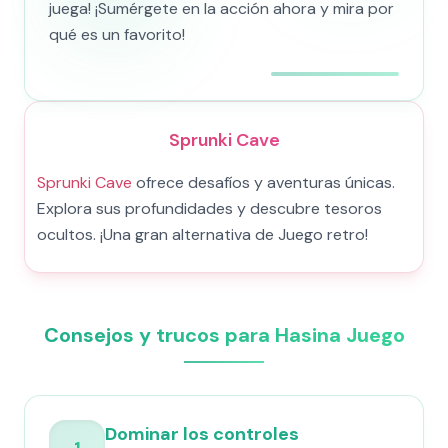
juega! ¡Sumérgete en la acción ahora y mira por
qué es un favorito!
Sprunki Cave
Sprunki Cave
ofrece desafíos y aventuras únicas.
Explora sus profundidades y descubre tesoros
ocultos. ¡Una gran alternativa de Juego retro!
Consejos y trucos para Hasina Juego
Dominar los controles