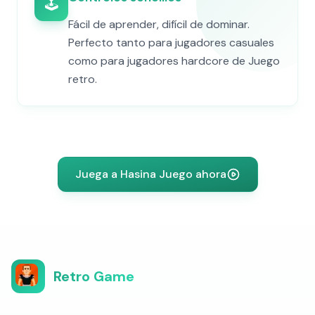
🕹️
Fácil de aprender, difícil de dominar.
Perfecto tanto para jugadores casuales
como para jugadores hardcore de Juego
retro.
Juega a Hasina Juego ahora
Retro Game