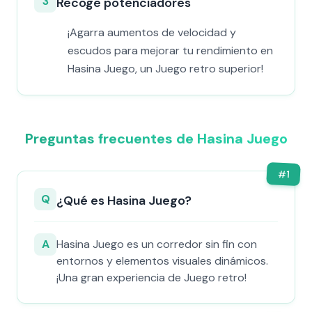
3
Recoge potenciadores
¡Agarra aumentos de velocidad y
escudos para mejorar tu rendimiento en
Hasina Juego, un Juego retro superior!
Preguntas frecuentes de Hasina Juego
#
1
Q
¿Qué es Hasina Juego?
A
Hasina Juego es un corredor sin fin con
entornos y elementos visuales dinámicos.
¡Una gran experiencia de Juego retro!