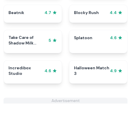
Beatnik
Blocky Rush
4.7
4.4
Take Care of
Splatoon
4.6
5
Shadow Milk
Cookie
Incredibox
Halloween Match
4.6
4.9
Studio
3
Advertisement