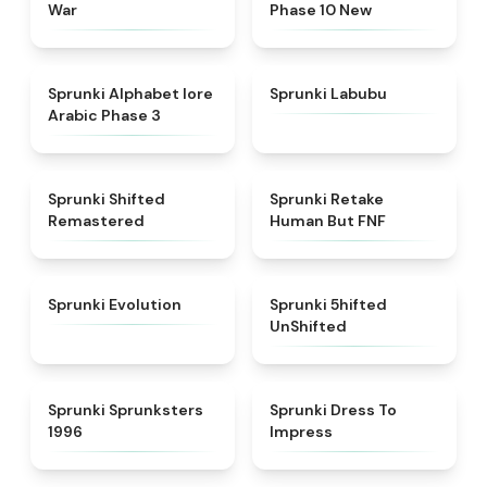
War
Phase 10 New
★
4.8
★
4.6
Sprunki Alphabet lore
Sprunki Labubu
Arabic Phase 3
★
4.3
★
4.7
Sprunki Shifted
Sprunki Retake
Remastered
Human But FNF
★
4.7
★
4.4
Sprunki Evolution
Sprunki 5hifted
UnShifted
★
5
★
4.5
Sprunki Sprunksters
Sprunki Dress To
1996
Impress