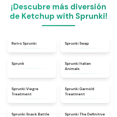
¡Descubre más diversión
de Ketchup with Sprunki!
★
4.3
★
4.6
Retro Sprunki
Sprunki Swap
★
4.5
★
4.7
Sprunk
Sprunki Italian
Animals
★
4.4
★
4.7
Sprunki Viegre
Sprunki Garnold
Treatment
Treatment
★
4.6
★
4.3
Sprunki Snack Battle
Sprunki The Definitive