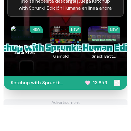
¡No se necesita descarga! ¡Juega Ketchup
with Sprunki: Edición Humana en línea ahora!
NEW
NEW
NEW
Fiddlebops
Sprunki
Sprunki
Sprunkters
Garnold
Snack Battle
Treatment
War
Ketchup with Sprunki:
13,853
Human Edition
Advertisement