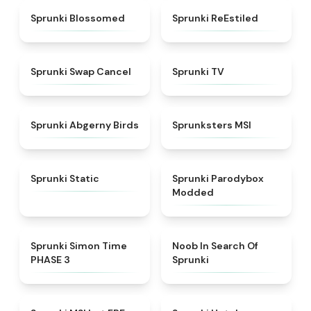
★
4.5
★
4.4
Sprunki Blossomed
Sprunki ReEstiled
★
4.4
★
4.5
Sprunki Swap Cancel
Sprunki TV
★
4.6
★
4.8
Sprunki Abgerny Birds
Sprunksters MSI
★
4.4
★
4.5
Sprunki Static
Sprunki Parodybox
Modded
★
4.3
★
4.4
Sprunki Simon Time
Noob In Search Of
PHASE 3
Sprunki
★
4.7
★
4.8