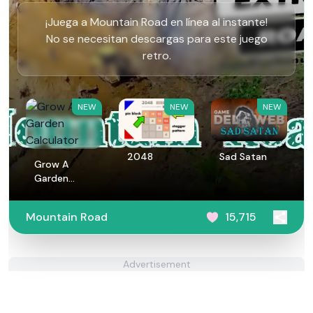
¡Juega a Mountain Road en línea al instante!
No se necesitan descargas para este juego
retro.
NEW
NEW
NEW
2048
Sad Satan
Grow A
Garden
Calculator
Mountain Road
15,715
Advertisement