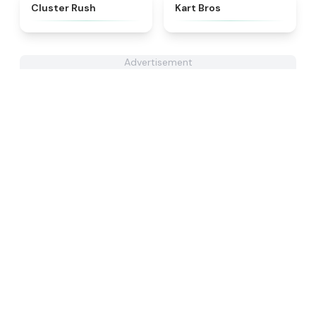
★
4.6
★
4.3
Cluster Rush
Kart Bros
Advertisement