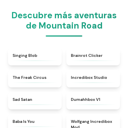
Descubre más aventuras
de Mountain Road
★
5
★
4.5
Singing Blob
Brainrot Clicker
★
4.7
★
4.6
The Freak Circus
Incredibox Studio
★
4.6
★
4.4
Sad Satan
Dumahhbox V1
★
4.7
★
4.4
Baba Is You
Wolfgang Incredibox
Mod