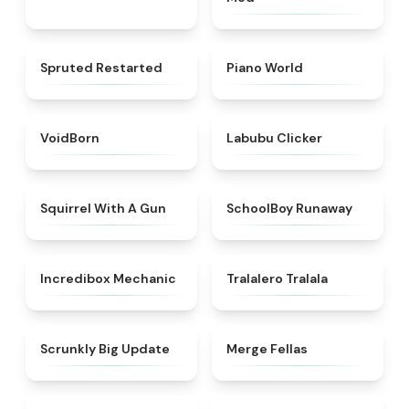
★
4.4
★
4.4
Spruted Restarted
Piano World
★
4.6
★
5
VoidBorn
Labubu Clicker
★
4.9
★
4.7
Squirrel With A Gun
SchoolBoy Runaway
★
4.5
★
4.6
Incredibox Mechanic
Tralalero Tralala
★
4.9
★
4.5
Scrunkly Big Update
Merge Fellas