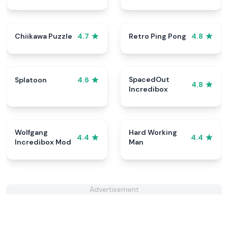
Chiikawa Puzzle
Retro Ping Pong
4.7
4.8
SpacedOut
Splatoon
4.6
4.8
Incredibox
Wolfgang
Hard Working
4.4
4.4
Incredibox Mod
Man
Advertisement