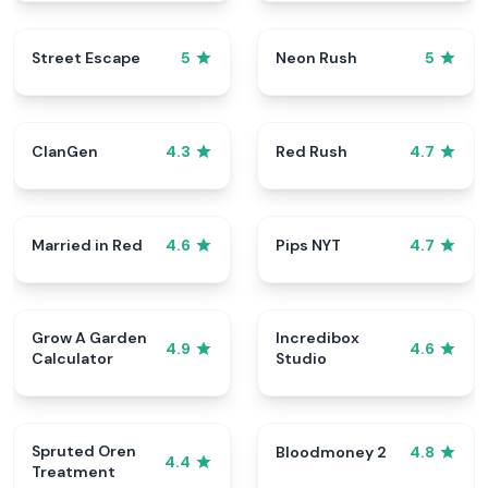
Street Escape
Neon Rush
5
5
ClanGen
Red Rush
4.3
4.7
Married in Red
Pips NYT
4.6
4.7
Grow A Garden
Incredibox
4.9
4.6
Calculator
Studio
Spruted Oren
Bloodmoney 2
4.8
4.4
Treatment