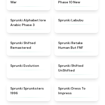
War
Phase 10 New
★
4.8
★
4.6
Sprunki Alphabet lore
Sprunki Labubu
Arabic Phase 3
★
4.3
★
4.7
Sprunki Shifted
Sprunki Retake
Remastered
Human But FNF
★
4.7
★
4.4
Sprunki Evolution
Sprunki 5hifted
UnShifted
★
5
★
4.5
Sprunki Sprunksters
Sprunki Dress To
1996
Impress