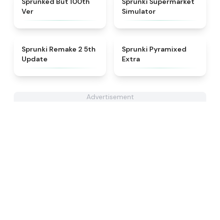
Sprunked But 100th
Sprunki Supermarket
Ver
Simulator
★
4.7
★
4.9
Sprunki Remake 2 5th
Sprunki Pyramixed
Update
Extra
Advertisement