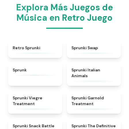
Explora Más Juegos de
Música en Retro Juego
★
4.3
★
4.6
Retro Sprunki
Sprunki Swap
★
4.5
★
4.7
Sprunk
Sprunki Italian
Animals
★
4.4
★
4.7
Sprunki Viegre
Sprunki Garnold
Treatment
Treatment
★
4.6
★
4.3
Sprunki Snack Battle
Sprunki The Definitive