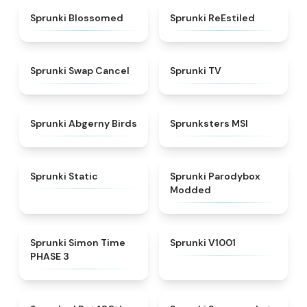
★
4.5
★
4.4
Sprunki Blossomed
Sprunki ReEstiled
★
4.4
★
4.5
Sprunki Swap Cancel
Sprunki TV
★
4.6
★
4.8
Sprunki Abgerny Birds
Sprunksters MSI
★
4.4
★
4.5
Sprunki Static
Sprunki Parodybox
Modded
★
4.3
★
4.7
Sprunki Simon Time
Sprunki V1001
PHASE 3
★
4.7
★
4.8