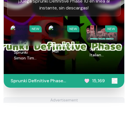
¡Juega Sprunki Definitive Phase 10 en línea al
instante, sin descargas!
NEW
NEW
NEW
Sprunksters
Sprunki
MSI
Sprunki
Italian
Simon Time
Animals
Phase 2
Sprunki Definitive Phase
15,169
10
Advertisement