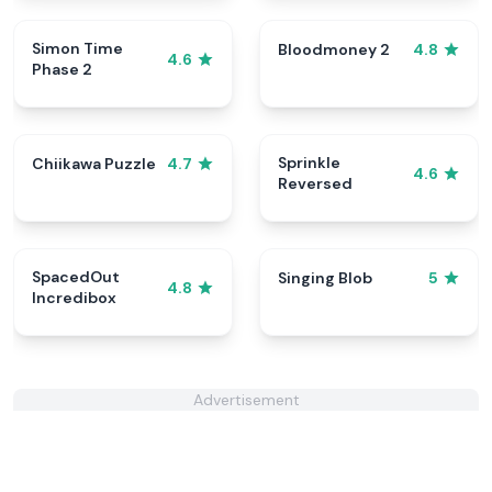
Simon Time
Bloodmoney 2
4.8
4.6
Phase 2
Sprinkle
Chiikawa Puzzle
4.7
4.6
Reversed
SpacedOut
Singing Blob
5
4.8
Incredibox
Advertisement