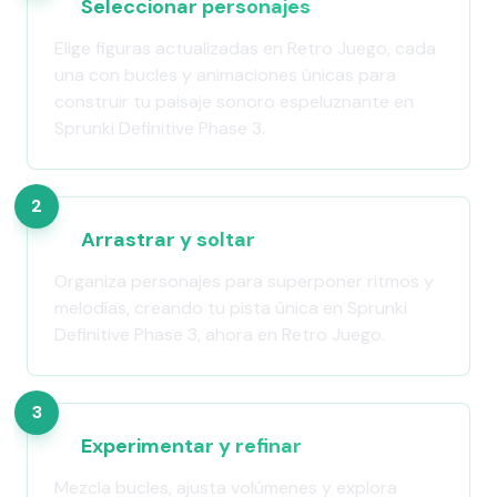
Seleccionar personajes
Elige figuras actualizadas en Retro Juego, cada
una con bucles y animaciones únicas para
construir tu paisaje sonoro espeluznante en
Sprunki Definitive Phase 3.
2
Arrastrar y soltar
Organiza personajes para superponer ritmos y
melodías, creando tu pista única en Sprunki
Definitive Phase 3, ahora en Retro Juego.
3
Experimentar y refinar
Mezcla bucles, ajusta volúmenes y explora