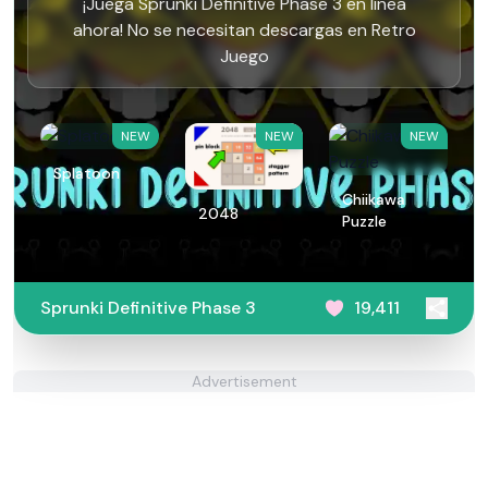
¡Juega Sprunki Definitive Phase 3 en línea
ahora! No se necesitan descargas en Retro
Juego
NEW
NEW
NEW
Splatoon
Chiikawa
2048
Puzzle
Sprunki Definitive Phase 3
19,411
Advertisement