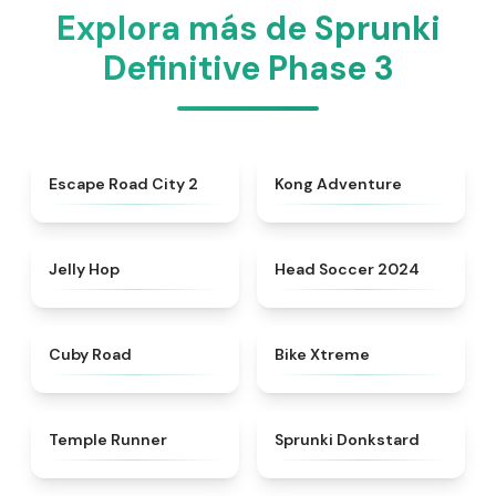
Explora más de Sprunki
Definitive Phase 3
★
4.5
★
4.4
Escape Road City 2
Kong Adventure
★
4.4
★
4.6
Jelly Hop
Head Soccer 2024
★
4.9
★
4.5
Cuby Road
Bike Xtreme
★
4.5
★
4.6
Temple Runner
Sprunki Donkstard