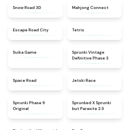
★
4.4
★
4.5
Snow Road 3D
Mahjong Connect
★
4.3
★
4.5
Escape Road City
Tetris
★
4.4
★
4.7
Suika Game
Sprunki Vintage
Definitive Phase 3
★
4.5
★
4.8
Space Road
Jetski Race
★
4.5
★
4.5
Sprunki Phase 9
Sprunked X Sprunki
Original
but Parasite 2.5
★
4.8
★
4.5