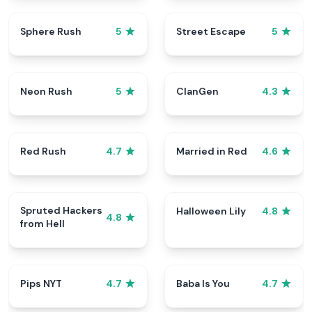
Sphere Rush
Street Escape
5
5
Neon Rush
ClanGen
5
4.3
Red Rush
Married in Red
4.7
4.6
Spruted Hackers
Halloween Lily
4.8
4.8
from Hell
Pips NYT
Baba Is You
4.7
4.7