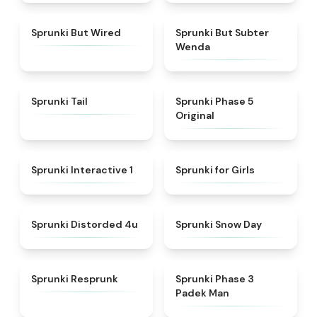
★
4.5
★
4.8
Sprunki But Wired
Sprunki But Subter
Wenda
★
4.3
★
4.6
Sprunki Tail
Sprunki Phase 5
Original
★
4.4
★
4.9
Sprunki Interactive 1
Sprunki for Girls
★
4.7
★
4.5
Sprunki Distorded 4u
Sprunki Snow Day
★
4.6
★
4.7
Sprunki Resprunk
Sprunki Phase 3
Padek Man