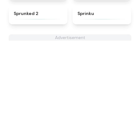
★
4.5
★
4.8
Sprunked 2
Sprinku
Advertisement