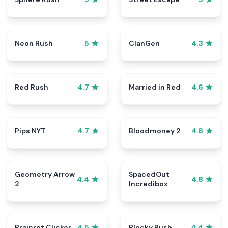
Neon Rush
ClanGen
5
4.3
Red Rush
Married in Red
4.7
4.6
Pips NYT
Bloodmoney 2
4.7
4.8
Geometry Arrow
SpacedOut
4.4
4.8
2
Incredibox
Brainrot Clicker
Blocky Rush
4.5
4.4