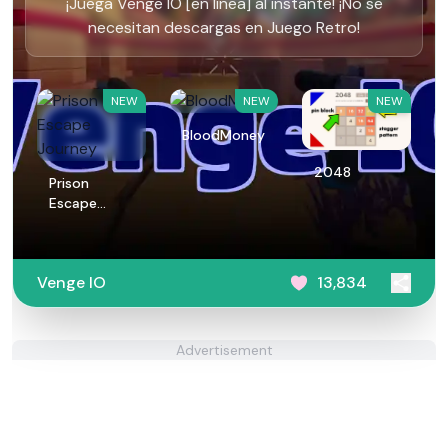
¡Juega Venge IO [en línea] al instante! ¡No se
necesitan descargas en Juego Retro!
NEW
NEW
NEW
BloodMoney
2048
Prison
Escape
Journey
Venge IO
13,834
Advertisement