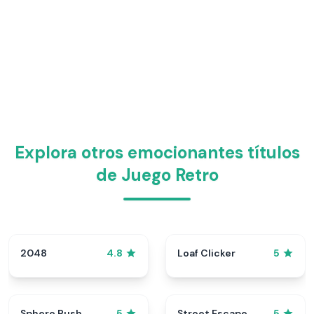
Explora otros emocionantes títulos
de Juego Retro
2048
Loaf Clicker
4.8
5
Sphere Rush
Street Escape
5
5