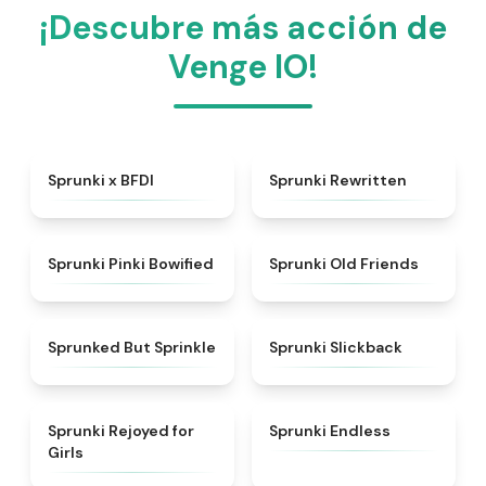
¡Descubre más acción de
Venge IO!
★
4.8
★
4.7
Sprunki x BFDI
Sprunki Rewritten
★
5
★
4.4
Sprunki Pinki Bowified
Sprunki Old Friends
★
4.4
★
4.6
Sprunked But Sprinkle
Sprunki Slickback
★
4.5
★
4.5
Sprunki Rejoyed for
Sprunki Endless
Girls