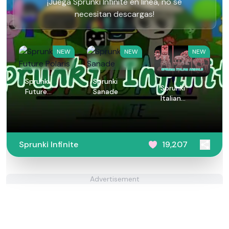
¡Juega Sprunki Infinite en línea, no se
necesitan descargas!
NEW
NEW
NEW
Sprunki
Sprunki
Sprunki
Future
Sanade
Italian
Polaris
Animals
Sprunki Infinite
19,207
Advertisement