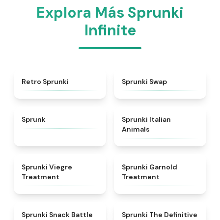
Explora Más Sprunki
Infinite
★
4.3
★
4.6
Retro Sprunki
Sprunki Swap
★
4.5
★
4.7
Sprunk
Sprunki Italian
Animals
★
4.4
★
4.7
Sprunki Viegre
Sprunki Garnold
Treatment
Treatment
★
4.6
★
4.3
Sprunki Snack Battle
Sprunki The Definitive