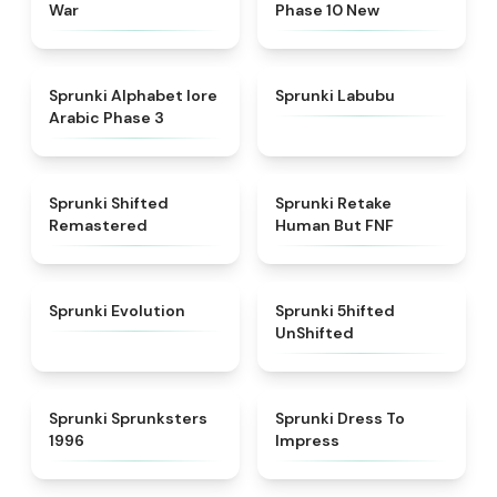
War
Phase 10 New
★
4.8
★
4.6
Sprunki Alphabet lore
Sprunki Labubu
Arabic Phase 3
★
4.3
★
4.7
Sprunki Shifted
Sprunki Retake
Remastered
Human But FNF
★
4.7
★
4.4
Sprunki Evolution
Sprunki 5hifted
UnShifted
★
5
★
4.5
Sprunki Sprunksters
Sprunki Dress To
1996
Impress