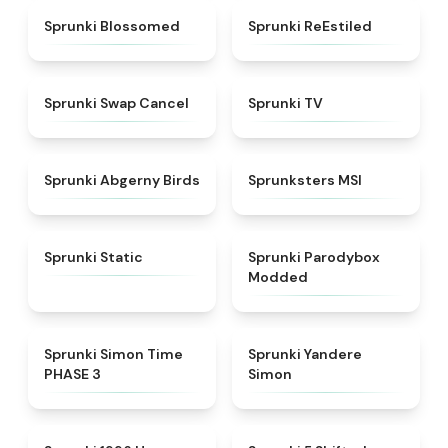
★
4.5
★
4.4
Sprunki Blossomed
Sprunki ReEstiled
★
4.4
★
4.5
Sprunki Swap Cancel
Sprunki TV
★
4.6
★
4.8
Sprunki Abgerny Birds
Sprunksters MSI
★
4.4
★
4.5
Sprunki Static
Sprunki Parodybox
Modded
★
4.3
★
4.5
Sprunki Simon Time
Sprunki Yandere
PHASE 3
Simon
★
4.7
★
4.9