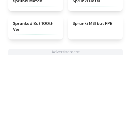
Sprunki Match
Sprunki Hotel
★
4.7
★
4.7
Sprunked But 100th
Sprunki MSI but FPE
Ver
Advertisement