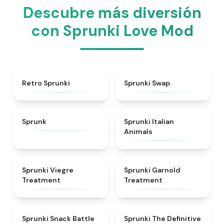
Descubre más diversión
con Sprunki Love Mod
★
4.3
★
4.6
Retro Sprunki
Sprunki Swap
★
4.5
★
4.7
Sprunk
Sprunki Italian
Animals
★
4.4
★
4.7
Sprunki Viegre
Sprunki Garnold
Treatment
Treatment
★
4.6
★
4.3
Sprunki Snack Battle
Sprunki The Definitive