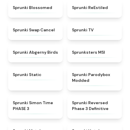
★
4.5
★
4.4
Sprunki Blossomed
Sprunki ReEstiled
★
4.4
★
4.5
Sprunki Swap Cancel
Sprunki TV
★
4.6
★
4.8
Sprunki Abgerny Birds
Sprunksters MSI
★
4.4
★
4.5
Sprunki Static
Sprunki Parodybox
Modded
★
4.3
★
5
Sprunki Simon Time
Sprunki Reversed
PHASE 3
Phase 3 Definitive
★
4.7
★
4.8