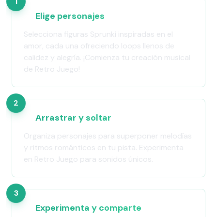
1
Elige personajes
Selecciona figuras Sprunki inspiradas en el
amor, cada una ofreciendo loops llenos de
calidez y alegría. ¡Comienza tu creación musical
de Retro Juego!
2
Arrastrar y soltar
Organiza personajes para superponer melodías
y ritmos románticos en tu pista. Experimenta
en Retro Juego para sonidos únicos.
3
Experimenta y comparte