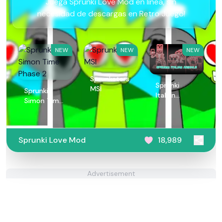
Juega Sprunki Love Mod en línea, sin
necesidad de descargas en Retro Juego!
NEW
NEW
NEW
Sprunksters
Sprunki
MSI
Sprunki
Italian
Simon Time
Animals
Phase 2
Sprunki Love Mod
18,989
Advertisement