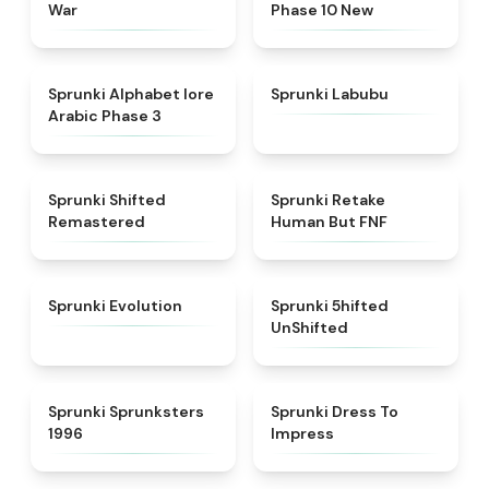
War
Phase 10 New
★
4.8
★
4.6
Sprunki Alphabet lore
Sprunki Labubu
Arabic Phase 3
★
4.3
★
4.7
Sprunki Shifted
Sprunki Retake
Remastered
Human But FNF
★
4.7
★
4.4
Sprunki Evolution
Sprunki 5hifted
UnShifted
★
5
★
4.5
Sprunki Sprunksters
Sprunki Dress To
1996
Impress