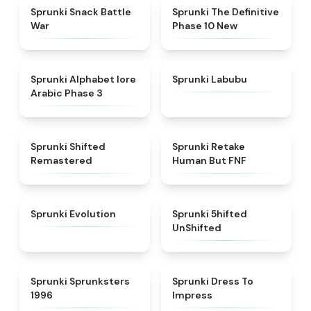
★
4.6
★
4.3
Sprunki Snack Battle
Sprunki The Definitive
War
Phase 10 New
★
4.8
★
4.6
Sprunki Alphabet lore
Sprunki Labubu
Arabic Phase 3
★
4.3
★
4.7
Sprunki Shifted
Sprunki Retake
Remastered
Human But FNF
★
4.7
★
4.4
Sprunki Evolution
Sprunki 5hifted
UnShifted
★
5
★
4.5
Sprunki Sprunksters
Sprunki Dress To
1996
Impress