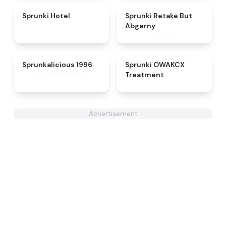
★
4.8
★
4.3
Sprunki Hotel
Sprunki Retake But
Abgerny
★
4.3
★
5
Sprunkalicious 1996
Sprunki OWAKCX
Treatment
Advertisement