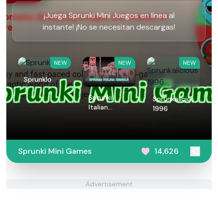
¡Juega Sprunki Mini Juegos en línea al
instante! ¡No se necesitan descargas!
NEW
NEW
NEW
Sprunklo
Sprunki
Sprunkalicious
Italian
1996
Animals
Sprunki Mini Games
14,626
Advertisement