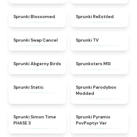
★
4.5
★
4.4
Sprunki Blossomed
Sprunki ReEstiled
★
4.4
★
4.5
Sprunki Swap Cancel
Sprunki TV
★
4.6
★
4.8
Sprunki Abgerny Birds
Sprunksters MSI
★
4.4
★
4.5
Sprunki Static
Sprunki Parodybox
Modded
★
4.3
★
4.6
Sprunki Simon Time
Sprunki Pyramix
PHASE 3
PovPoptyr Ver