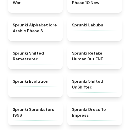
War
Phase 10 New
★
4.8
★
4.6
Sprunki Alphabet lore
Sprunki Labubu
Arabic Phase 3
★
4.3
★
4.7
Sprunki Shifted
Sprunki Retake
Remastered
Human But FNF
★
4.7
★
4.4
Sprunki Evolution
Sprunki 5hifted
UnShifted
★
5
★
4.5
Sprunki Sprunksters
Sprunki Dress To
1996
Impress