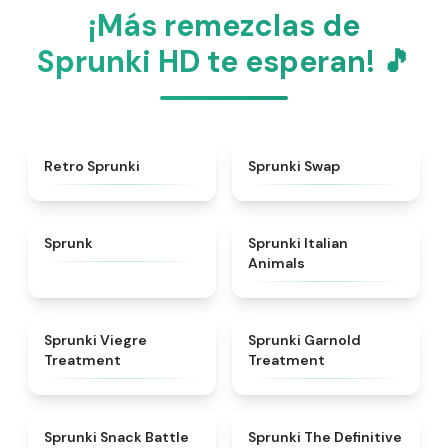
¡Más remezclas de
Sprunki HD te esperan! 🎵
★
4.3
★
4.6
Retro Sprunki
Sprunki Swap
★
4.5
★
4.7
Sprunk
Sprunki Italian
Animals
★
4.4
★
4.7
Sprunki Viegre
Sprunki Garnold
Treatment
Treatment
★
4.6
★
4.3
Sprunki Snack Battle
Sprunki The Definitive