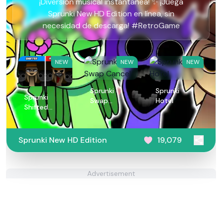
¡Diversión musical instantánea! ✨ ¡Juega
Sprunki New HD Edition en línea, sin
necesidad de descarga! #RetroGame
NEW
NEW
NEW
Sprunki
Sprunki
Sprunki
Swap
Hotel
Shifted
Cancel
Remastered
Sprunki New HD Edition
19,079
Advertisement