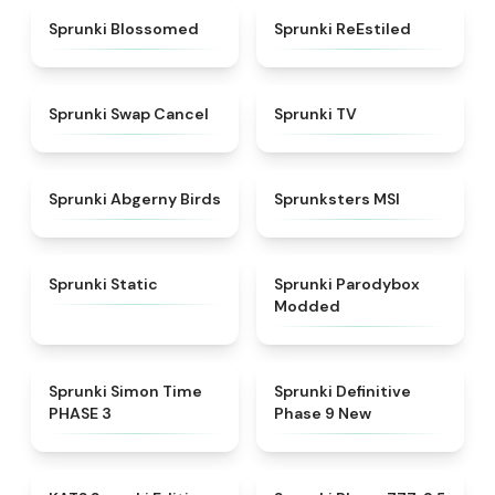
★
4.5
★
4.4
Sprunki Blossomed
Sprunki ReEstiled
★
4.4
★
4.5
Sprunki Swap Cancel
Sprunki TV
★
4.6
★
4.8
Sprunki Abgerny Birds
Sprunksters MSI
★
4.4
★
4.5
Sprunki Static
Sprunki Parodybox
Modded
★
4.3
★
4.9
Sprunki Simon Time
Sprunki Definitive
PHASE 3
Phase 9 New
★
4.6
★
4.8