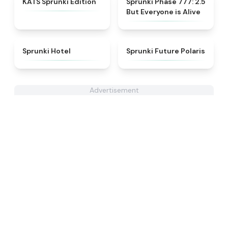
KATS Sprunki Edition
Sprunki Phase 777: 2.5
But Everyone is Alive
★
4.8
★
4.7
Sprunki Hotel
Sprunki Future Polaris
Advertisement