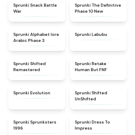
★
4.6
★
4.3
Sprunki Snack Battle
Sprunki The Definitive
War
Phase 10 New
★
4.8
★
4.6
Sprunki Alphabet lore
Sprunki Labubu
Arabic Phase 3
★
4.3
★
4.7
Sprunki Shifted
Sprunki Retake
Remastered
Human But FNF
★
4.7
★
4.4
Sprunki Evolution
Sprunki 5hifted
UnShifted
★
5
★
4.5
Sprunki Sprunksters
Sprunki Dress To
1996
Impress