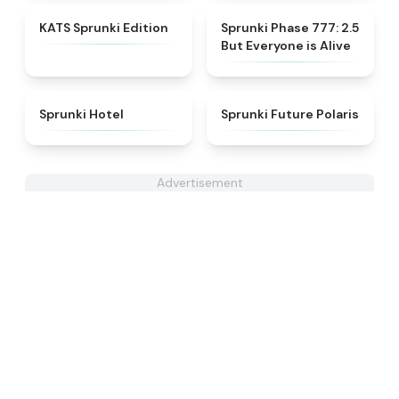
★
4.6
★
4.8
KATS Sprunki Edition
Sprunki Phase 777: 2.5
But Everyone is Alive
★
4.8
★
4.7
Sprunki Hotel
Sprunki Future Polaris
Advertisement