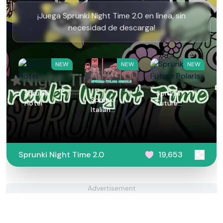
¡Juega Sprunki Night Time 2.0 en línea, sin
necesidad de descarga!
NEW
NEW
NEW
Sprunki
Sprunki
Sprunki
Hotel
Future
Italian
Polaris
Animals
Sprunki Night Time 2.0
19,653
Advertisement