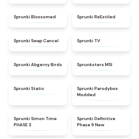
★
4.5
★
4.4
Sprunki Blossomed
Sprunki ReEstiled
★
4.4
★
4.5
Sprunki Swap Cancel
Sprunki TV
★
4.6
★
4.8
Sprunki Abgerny Birds
Sprunksters MSI
★
4.4
★
4.5
Sprunki Static
Sprunki Parodybox
Modded
★
4.3
★
4.9
Sprunki Simon Time
Sprunki Definitive
PHASE 3
Phase 9 New