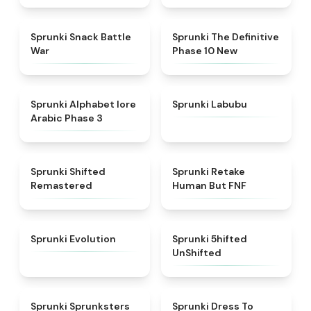
★
4.6
★
4.3
Sprunki Snack Battle
Sprunki The Definitive
War
Phase 10 New
★
4.8
★
4.6
Sprunki Alphabet lore
Sprunki Labubu
Arabic Phase 3
★
4.3
★
4.7
Sprunki Shifted
Sprunki Retake
Remastered
Human But FNF
★
4.7
★
4.4
Sprunki Evolution
Sprunki 5hifted
UnShifted
★
5
★
4.5
Sprunki Sprunksters
Sprunki Dress To