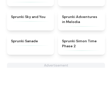
★
4.6
★
5
Sprunki Sky and You
Sprunki Adventures
in Melodia
★
4.6
★
4.4
Sprunki Sanade
Sprunki Simon Time
Phase 2
Advertisement