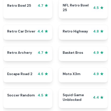
NFL Retro Bowl
Retro Bowl 25
4.7
4.5
25
Retro Car Driver
Retro Highway
4.4
4.8
Retro Archery
Basket Bros
4.7
4.9
Escape Road 2
Moto X3m
4.6
4.9
Squid Game
Soccer Random
4.5
4.4
Unblocked