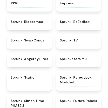
1996
Impress
★
4.5
★
4.4
Sprunki Blossomed
Sprunki ReEstiled
★
4.4
★
4.5
Sprunki Swap Cancel
Sprunki TV
★
4.6
★
4.8
Sprunki Abgerny Birds
Sprunksters MSI
★
4.4
★
4.5
Sprunki Static
Sprunki Parodybox
Modded
★
4.3
★
4.7
Sprunki Simon Time
Sprunki Future Polaris
PHASE 3