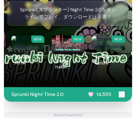
Sprunki(スプランキー) Night Time 2.0をオン
ラインでプレイ、ダウンロードは不要！
NEW
NEW
NEW
Sprunki
Sprunki
Sprunki
Hotel
Future
Italian
Polaris
Animals
Sprunki Night Time 2.0
14,555
Advertisement