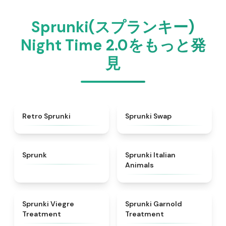
Sprunki(スプランキー)
Night Time 2.0をもっと発
見
★
4.3
★
4.6
Retro Sprunki
Sprunki Swap
★
4.5
★
4.7
Sprunk
Sprunki Italian
Animals
★
4.4
★
4.7
Sprunki Viegre
Sprunki Garnold
Treatment
Treatment