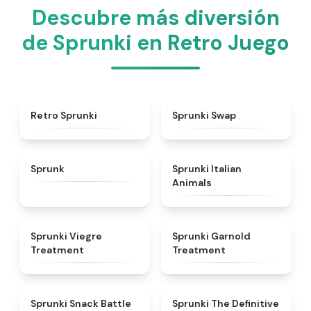
Descubre más diversión
de Sprunki en Retro Juego
★
4.3
★
4.6
Retro Sprunki
Sprunki Swap
★
4.5
★
4.7
Sprunk
Sprunki Italian
Animals
★
4.4
★
4.7
Sprunki Viegre
Sprunki Garnold
Treatment
Treatment
★
4.6
★
4.3
Sprunki Snack Battle
Sprunki The Definitive