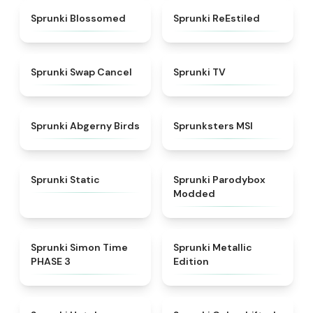
★
4.5
★
4.4
Sprunki Blossomed
Sprunki ReEstiled
★
4.4
★
4.5
Sprunki Swap Cancel
Sprunki TV
★
4.6
★
4.8
Sprunki Abgerny Birds
Sprunksters MSI
★
4.4
★
4.5
Sprunki Static
Sprunki Parodybox
Modded
★
4.3
★
4.7
Sprunki Simon Time
Sprunki Metallic
PHASE 3
Edition
★
4.8
★
4.6