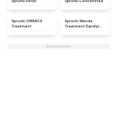
Sprunki Hotel
Sprunki Colorshifted
★
5
★
4.8
Sprunki OWAKCX
Sprunki Wenda
Treatment
Treatment Dandys
World Style
Advertisement