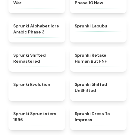
War
Phase 10 New
★
4.8
★
4.6
Sprunki Alphabet lore
Sprunki Labubu
Arabic Phase 3
★
4.3
★
4.7
Sprunki Shifted
Sprunki Retake
Remastered
Human But FNF
★
4.7
★
4.4
Sprunki Evolution
Sprunki 5hifted
UnShifted
★
5
★
4.5
Sprunki Sprunksters
Sprunki Dress To
1996
Impress