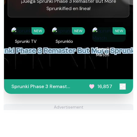
¡Juega Sprunki Phase 3 Remaster But More
Sprunkified en línea!
NEW
NEW
NEW
Sprunki TV
Sprunklo
Sprunki
Match
Sprunki Phase 3 Remaster
16,857
But More Sprunkified
Advertisement