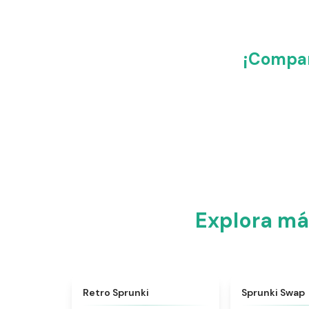
¡Compar
Explora má
★
4.3
Retro Sprunki
Sprunki Swap