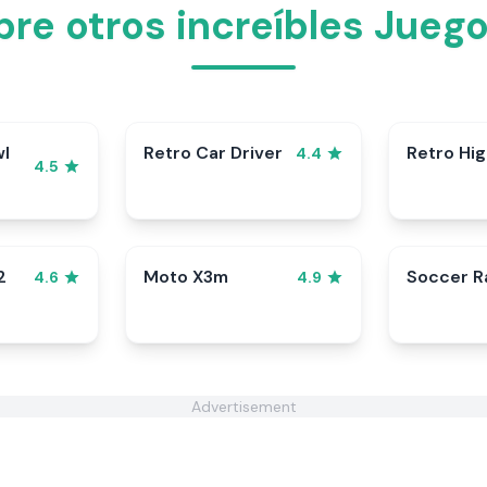
re otros increíbles Juego
wl
Retro Car Driver
Retro Hi
4.4
4.5
2
Moto X3m
Soccer 
4.6
4.9
Advertisement