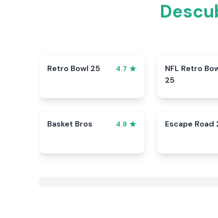
Descub
Retro Bowl 25
NFL Retro Bo
4.7
25
Basket Bros
Escape Road 
4.9