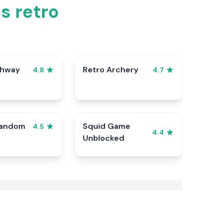
s retro
ghway
Retro Archery
4.8
4.7
Random
Squid Game
4.5
4.4
Unblocked