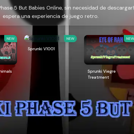
Phase 5 But Babies Online, sin necesidad de descargar!
espera una experiencia de juego retro.
NEW
NEW
NE
Sprunki V1001
Animals
Sprunki Viegre
Treatment