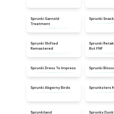
★
4.7
Sprunki Garnold
Sprunki Snack
Treatment
★
4.3
Sprunki Shifted
Sprunki Reta
Remastered
But FNF
★
4.5
Sprunki Dress To Impress
Sprunki Blos
★
4.6
Sprunki Abgerny Birds
Sprunksters 
★
4.5
Sprunkiland
Sprunky Dunk