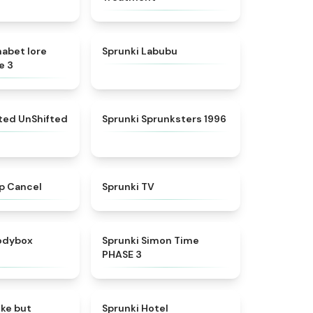
★
4.8
★
4.6
habet lore
Sprunki Labubu
e 3
★
4.4
★
5
fted UnShifted
Sprunki Sprunksters 1996
★
4.4
★
4.5
p Cancel
Sprunki TV
★
4.5
★
4.3
rodybox
Sprunki Simon Time
PHASE 3
★
4.6
★
4.8
oke but
Sprunki Hotel