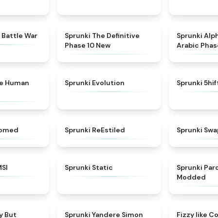
★
4.6
★
4.3
 Battle War
Sprunki The Definitive
Sprunki Alp
Phase 10 New
Arabic Phas
★
4.7
★
4.7
ke Human
Sprunki Evolution
Sprunki 5hi
★
4.5
★
4.4
somed
Sprunki ReEstiled
Sprunki Swa
★
4.8
★
4.4
MSI
Sprunki Static
Sprunki Pa
Modded
★
4.6
★
4.5
y But
Sprunki Yandere Simon
Fizzy like C