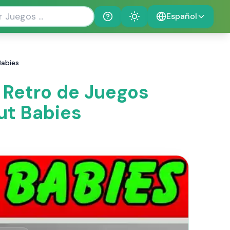
Español
Help
Theme
Babies
 Retro de Juegos
ut Babies