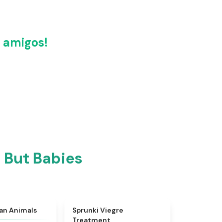
 amigos!
 But Babies
★
4.7
★
4.4
ian Animals
Sprunki Viegre
Treatment