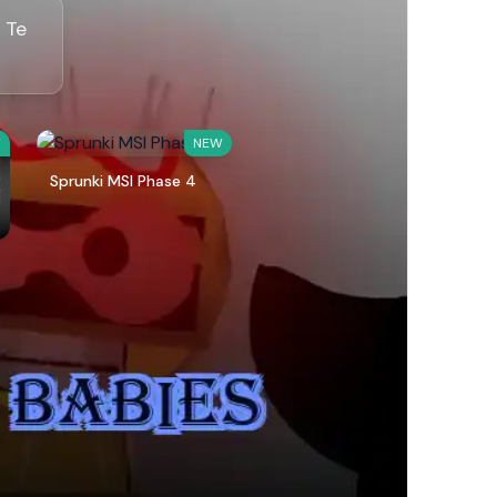
 Te
W
NEW
Sprunki MSI Phase 4