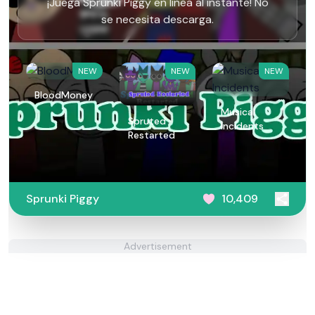
¡Juega Sprunki Piggy en línea al instante! No
se necesita descarga.
NEW
NEW
NEW
BloodMoney
Musical
Spruted
Incidents
Restarted
Sprunki Piggy
10,409
Advertisement