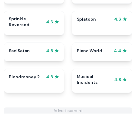
Sprinkle
Splatoon
4.6
4.6
Reversed
Sad Satan
Piano World
4.6
4.4
Musical
Bloodmoney 2
4.8
4.8
Incidents
Advertisement