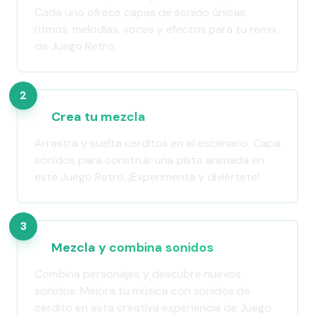
Cada uno ofrece capas de sonido únicas:
ritmos, melodías, voces y efectos para tu remix
de Juego Retro.
2
Crea tu mezcla
Arrastra y suelta cerditos en el escenario. Capa
sonidos para construir una pista animada en
este Juego Retro. ¡Experimenta y diviértete!
3
Mezcla y combina sonidos
Combina personajes y descubre nuevos
sonidos. Mejora tu música con sonidos de
cerdito en esta creativa experiencia de Juego