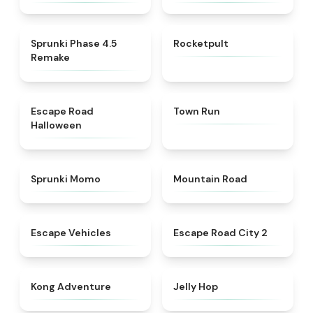
★
4.3
★
4.4
Sprunki Phase 4.5
Rocketpult
Remake
★
4.6
★
4.7
Escape Road
Town Run
Halloween
★
5
★
4.3
Sprunki Momo
Mountain Road
★
4.9
★
4.5
Escape Vehicles
Escape Road City 2
★
4.4
★
4.4
Kong Adventure
Jelly Hop