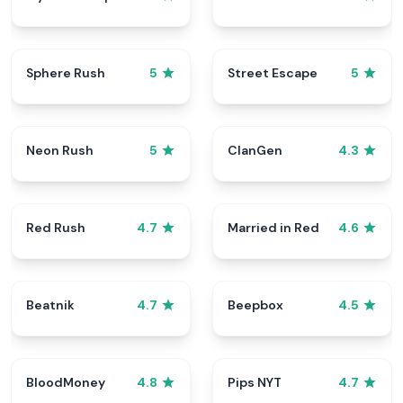
Sphere Rush
Street Escape
5
5
Neon Rush
ClanGen
5
4.3
Red Rush
Married in Red
4.7
4.6
Beatnik
Beepbox
4.7
4.5
BloodMoney
Pips NYT
4.8
4.7