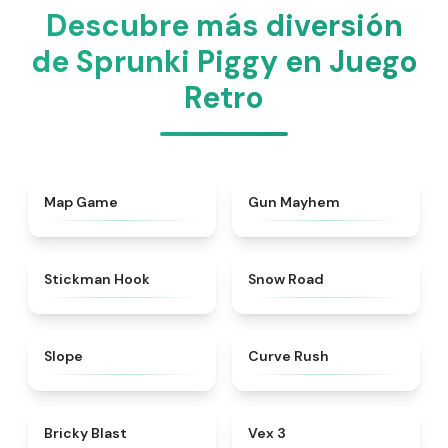
Descubre más diversión
de Sprunki Piggy en Juego
Retro
★
4.9
★
4.3
Map Game
Gun Mayhem
★
4.4
★
4.6
Stickman Hook
Snow Road
★
4.9
★
4.6
Slope
Curve Rush
★
4.9
★
4.9
Bricky Blast
Vex 3