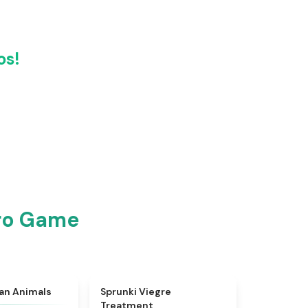
os!
ro Game
★
4.7
★
4.4
ian Animals
Sprunki Viegre
Treatment