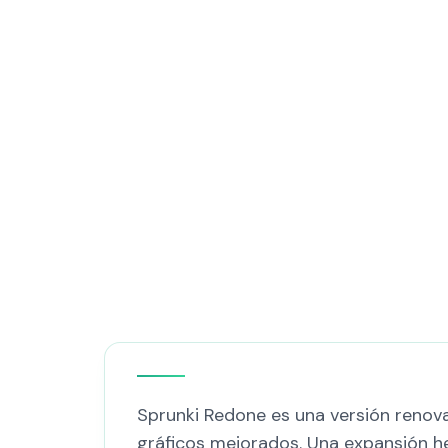
Sprunki Redone es una versión renovad
gráficos mejorados. Una expansión h