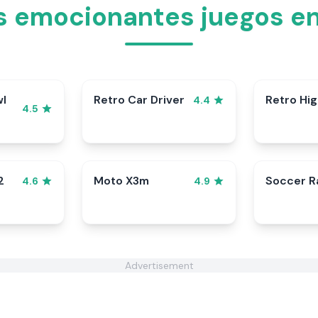
os emocionantes juegos e
wl
Retro Car Driver
Retro Hi
4.4
4.5
2
Moto X3m
Soccer 
4.6
4.9
Advertisement