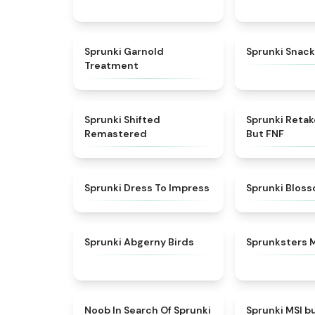
★
4.7
Sprunki Garnold
Sprunki Snack
Treatment
★
4.3
Sprunki Shifted
Sprunki Reta
Remastered
But FNF
★
4.5
Sprunki Dress To Impress
Sprunki Blos
★
4.6
Sprunki Abgerny Birds
Sprunksters 
★
4.4
Noob In Search Of Sprunki
Sprunki MSI b