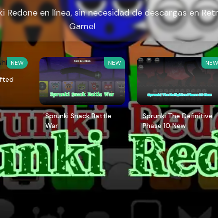
i Redone en línea, sin necesidad de descargas en Ret
Game!
NEW
NEW
NE
ifted
Sprunki Snack Battle
Sprunki The Definitive
War
Phase 10 New