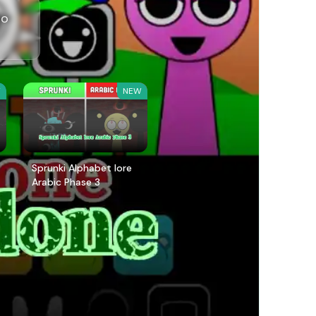
ro
W
NEW
Sprunki Alphabet lore
Arabic Phase 3