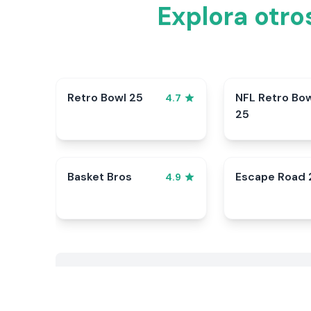
Explora otr
Retro Bowl 25
NFL Retro Bo
4.7
25
Basket Bros
Escape Road 
4.9