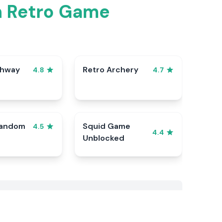
n Retro Game
ghway
Retro Archery
4.8
4.7
Random
Squid Game
4.5
4.4
Unblocked