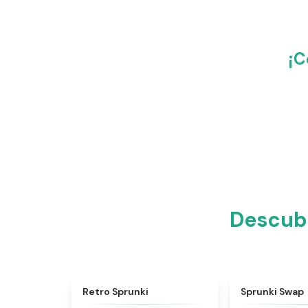
¡C
Descub
★
4.3
Retro Sprunki
Sprunki Swap