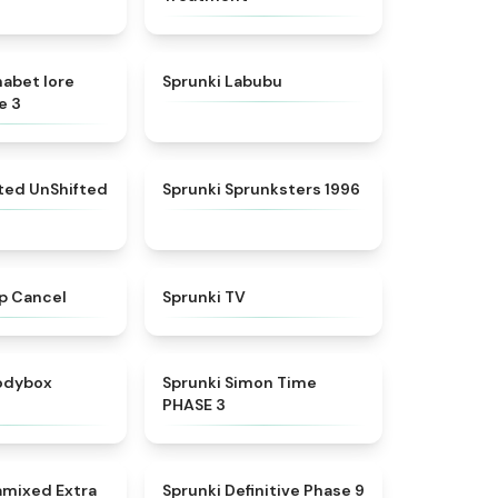
★
4.8
★
4.6
habet lore
Sprunki Labubu
e 3
★
4.4
★
5
fted UnShifted
Sprunki Sprunksters 1996
★
4.4
★
4.5
p Cancel
Sprunki TV
★
4.5
★
4.3
rodybox
Sprunki Simon Time
PHASE 3
★
4.9
★
4.9
amixed Extra
Sprunki Definitive Phase 9