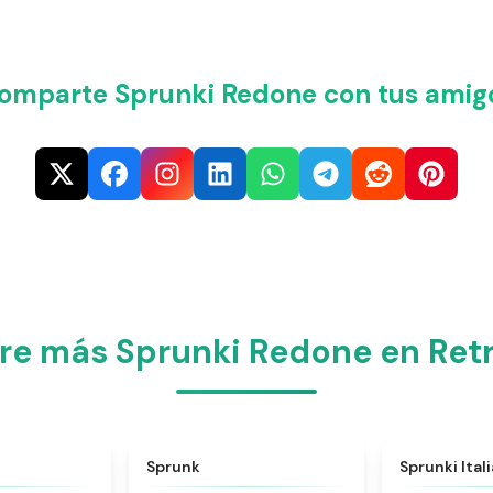
omparte Sprunki Redone con tus amig
re más Sprunki Redone en Ret
★
4.6
★
4.5
Sprunk
Sprunki Ital