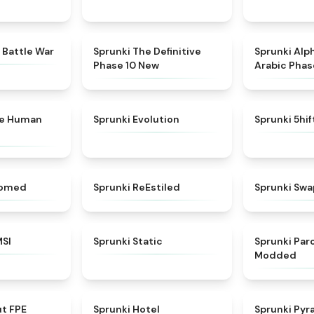
★
4.6
★
4.3
 Battle War
Sprunki The Definitive
Sprunki Alp
Phase 10 New
Arabic Phas
★
4.7
★
4.7
ke Human
Sprunki Evolution
Sprunki 5hi
★
4.5
★
4.4
somed
Sprunki ReEstiled
Sprunki Swa
★
4.8
★
4.4
MSI
Sprunki Static
Sprunki Pa
Modded
★
4.7
★
4.8
ut FPE
Sprunki Hotel
Sprunki Pyr