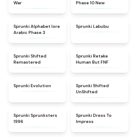
War
Phase 10 New
★
4.8
★
4.6
Sprunki Alphabet lore
Sprunki Labubu
Arabic Phase 3
★
4.3
★
4.7
Sprunki Shifted
Sprunki Retake
Remastered
Human But FNF
★
4.7
★
4.4
Sprunki Evolution
Sprunki 5hifted
UnShifted
★
5
★
4.5
Sprunki Sprunksters
Sprunki Dress To
1996
Impress