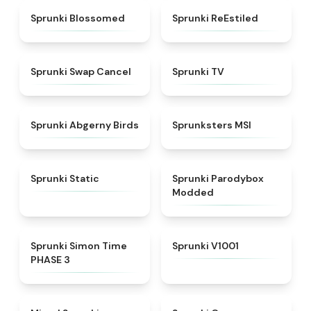
★
4.5
★
4.4
Sprunki Blossomed
Sprunki ReEstiled
★
4.4
★
4.5
Sprunki Swap Cancel
Sprunki TV
★
4.6
★
4.8
Sprunki Abgerny Birds
Sprunksters MSI
★
4.4
★
4.5
Sprunki Static
Sprunki Parodybox
Modded
★
4.3
★
4.7
Sprunki Simon Time
Sprunki V1001
PHASE 3
★
4.4
★
4.6