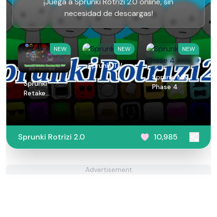
¡Juega a Sprunki Rotrizi 2.0 online, sin
necesidad de descargas!
NEW
NEW
NEW
Sprunki TV
Sprunki MSI
Sprunki
Phase 4
Retake
Human But
FNF
Sprunki Rotrizi 2.0
10,985
Advertisement