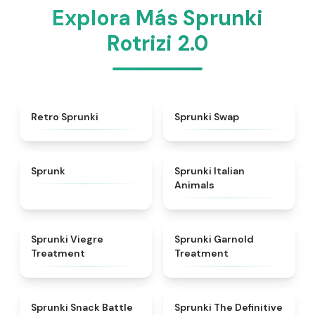
Explora Más Sprunki
Rotrizi 2.0
★
4.3
★
4.6
Retro Sprunki
Sprunki Swap
★
4.5
★
4.7
Sprunk
Sprunki Italian
Animals
★
4.4
★
4.7
Sprunki Viegre
Sprunki Garnold
Treatment
Treatment
★
4.6
★
4.3
Sprunki Snack Battle
Sprunki The Definitive